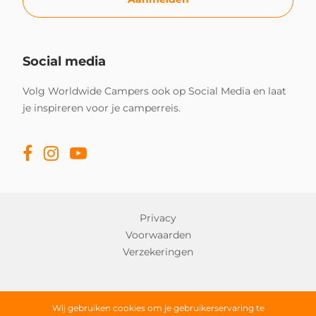
Social media
Volg Worldwide Campers ook op Social Media en laat
je inspireren voor je camperreis.
Privacy
Voorwaarden
Verzekeringen
Copyright © 2026 Worldwide Campers
Wij gebruiken cookies om je gebruikerservaring te