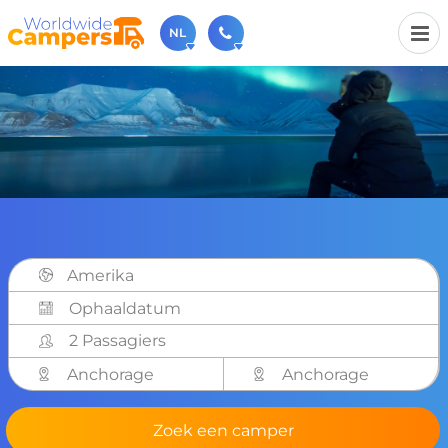
NL
030-6974964
Bel ons gerust (beschikbaar ma t/m vr van 9u tot 17u).
sales@worldwidecampers.com
Je kunt ons natuurlijk ook altijd een mailtje sturen.
Amerika
2 Passagiers
Anchorage
Anchorage
Zoek een camper