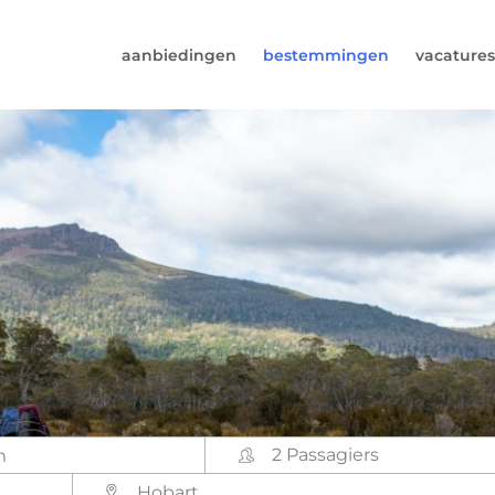
aanbiedingen
bestemmingen
vacatures
6974964
rust (beschikbaar ma t/m vr van 9u tot 17u).
s@worldwidecampers.com
s natuurlijk ook altijd een mailtje sturen.
2 Passagiers
Hobart