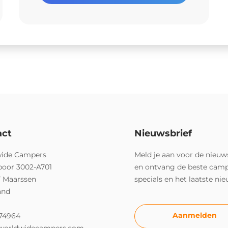
act
Nieuwsbrief
ide Campers
Meld je aan voor de nieuw
poor 3002-A701
en ontvang de beste cam
T Maarssen
specials en het laatste ni
and
Aanmelden
74964