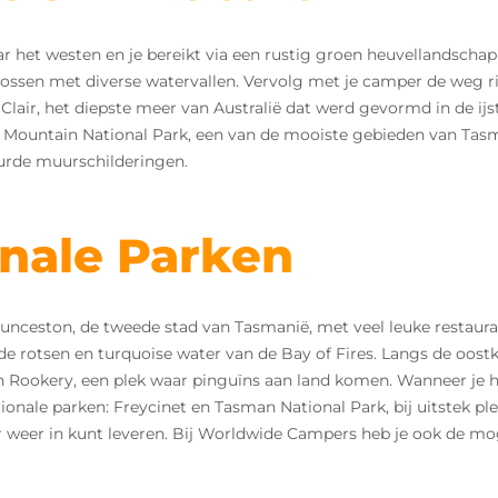
ar het westen en je bereikt via een rustig groen heuvellandschap
sen met diverse watervallen. Vervolg met je camper de weg ri
 Clair, het diepste meer van Australië dat werd gevormd in de i
 Mountain National Park, een van de mooiste gebieden van Tasm
leurde muurschilderingen.
nale Parken
aunceston, de tweede stad van Tasmanië, met veel leuke restauran
de rotsen en turquoise water van de Bay of Fires. Langs de oostku
 Rookery, een plek waar pinguïns aan land komen. Wanneer je h
ionale parken: Freycinet en Tasman National Park, bij uitstek pl
er weer in kunt leveren. Bij Worldwide Campers heb je ook de mo