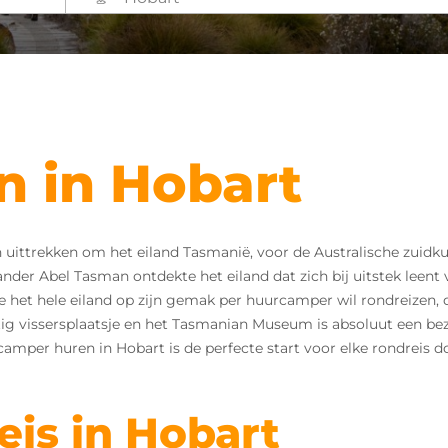
 in Hobart
en uittrekken om het eiland Tasmanië, voor de Australische zui
ander Abel Tasman ontdekte het eiland dat zich bij uitstek leen
Wie het hele eiland op zijn gemak per huurcamper wil rondreizen,
tig vissersplaatsje en het Tasmanian Museum is absoluut een be
amper huren in Hobart is de perfecte start voor elke rondreis d
eis in Hobart