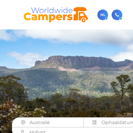
NL
030-
Bel ons ge
sale
Je kunt on
Australië
Hobart