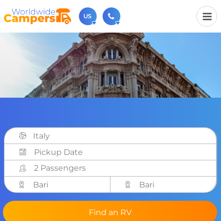
US
(720) 819-7196
Contact us (Monday to Friday from 9am - 5.30pm).
usa@worldwidecampers.com
You can also contact us by email.
Italy
2 Passengers
Bari
Bari
Find an RV