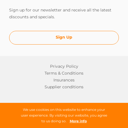
Sign up for our newsletter and receive all the latest
discounts and specials.
Sign Up
Privacy Policy
Terms & Conditions
Insurances
Supplier conditions
Copyright © 2026 Worldwide Campers
We use cookies on this website to enhance your
user experience. By visiting our website, you agree
All rights reserved
to us doing so.
More info