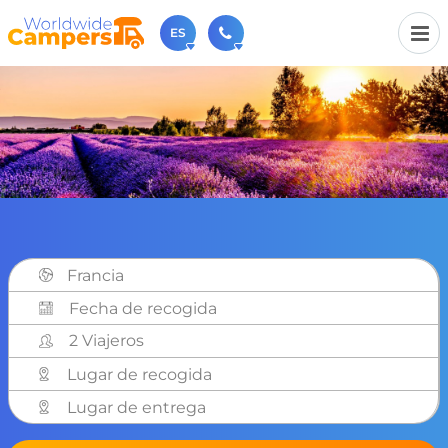
ES
+31 030-6974964
Contáctenos (de lunes a viernes de 09:00h a 17:30h).
sales@worldwidecampers.com
También puede contactarnos por email.
Francia
2 Viajeros
Lugar de recogida
Lugar de entrega