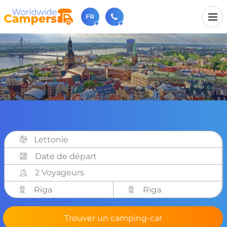
FR
+31 030-6974964
N'hésitez pas à nous appeler(lundi à vendredi de 9h à
17h).
sales@worldwidecampers.com
Vous pouvez également nous envoyer un e-mail.
Lettonie
2 Voyageurs
Riga
Riga
Trouver un camping-car