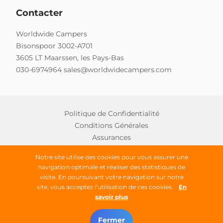
Contacter
Worldwide Campers
Bisonspoor 3002-A701
3605 LT Maarssen, les Pays-Bas
030-6974964
sales@worldwidecampers.com
Politique de Confidentialité
Conditions Générales
Assurances
Notre site utilise des cookies pour vous assurer une
navigation optimale et réaliser des statistiques de
Copyright © 2026 Worldwide Campers
visite. En poursuivant votre navigation sur notre
site, vous acceptez l’utilisation de ces cookies.
En
Tous droits réservés
savoir plus
Trouver un camping-car
Fermer