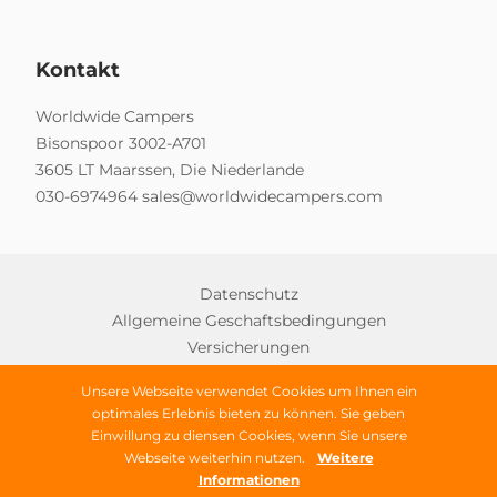
Kontakt
Worldwide Campers
Bisonspoor 3002-A701
3605 LT Maarssen, Die Niederlande
030-6974964
sales@worldwidecampers.com
Datenschutz
Allgemeine Geschaftsbedingungen
Versicherungen
Unsere Webseite verwendet Cookies um Ihnen ein
optimales Erlebnis bieten zu können. Sie geben
Copyright © 2026 Worldwide Campers
Einwillung zu diensen Cookies, wenn Sie unsere
Webseite weiterhin nutzen.
Weitere
Alle Rechte vorbehalten
Informationen