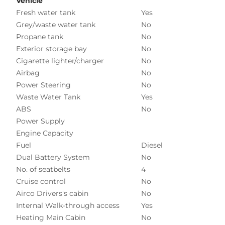
Vehicle
Fresh water tank
Yes
Grey/waste water tank
No
Propane tank
No
Exterior storage bay
No
Cigarette lighter/charger
No
Airbag
No
Power Steering
No
Waste Water Tank
Yes
ABS
No
Power Supply
Engine Capacity
Fuel
Diesel
Dual Battery System
No
No. of seatbelts
4
Cruise control
No
Airco Drivers's cabin
No
Internal Walk-through access
Yes
Heating Main Cabin
No