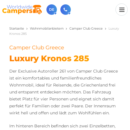
DE
Startseite
Wohnmobilanbietern
Camper Club Greece
Luxury
+31 030-6974964
Kronos 285
Rufen Sie uns an (Montag bis Freitag von 9 bis 17 Uhr).
sales@worldwidecampers.com
Camper Club Greece
Sie können uns auch eine E-Mail senden.
Luxury Kronos 285
Der Exclusive Autoroller 261 von Camper Club Greece
ist ein komfortables und familienfreundliches
Wohnmobil, ideal für Reisende, die Griechenland frei
und entspannt entdecken möchten. Das Fahrzeug
bietet Platz für vier Personen und eignet sich damit
perfekt für Familien oder zwei Paare. Der Innenraum
wirkt hell und offen und lädt zum Wohlfühlen ein.
Im hinteren Bereich befinden sich zwei Einzelbetten,