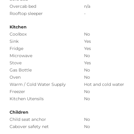
Overcab bed
n/a
Rooftop sleeper
-
Kitchen
Coolbox
No
Sink
Yes
Fridge
Yes
Microwave
No
Stove
Yes
Gas Bottle
No
Oven
No
Warm / Cold Water Supply
Hot and cold water
Freezer
No
Kitchen Utensils
No
Children
Child seat anchor
No
Cabover safety net
No