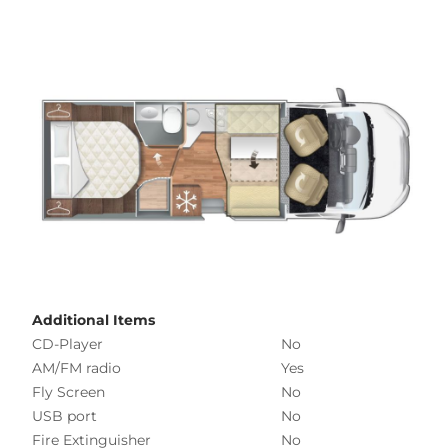
Additional Items
CD-Player
No
AM/FM radio
Yes
Fly Screen
No
USB port
No
Fire Extinguisher
No