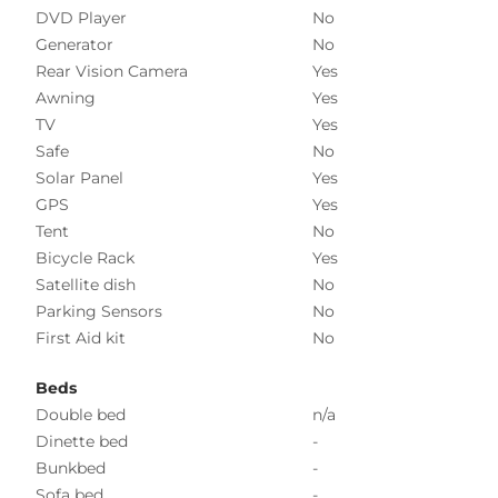
DVD Player
No
Generator
No
Rear Vision Camera
Yes
Awning
Yes
TV
Yes
Safe
No
Solar Panel
Yes
GPS
Yes
Tent
No
Bicycle Rack
Yes
Satellite dish
No
Parking Sensors
No
First Aid kit
No
Beds
Double bed
n/a
Dinette bed
-
Bunkbed
-
Sofa bed
-