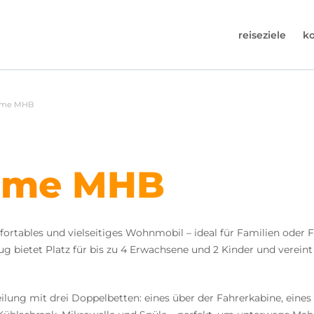
reiseziele
k
30-6974964
ome MHB
uns an (Montag bis Freitag von 9 bis 17 Uhr).
s@worldwidecampers.com
n uns auch eine E-Mail senden.
home MHB
tables und vielseitiges Wohnmobil – ideal für Familien oder 
 bietet Platz für bis zu 4 Erwachsene und 2 Kinder und verei
ilung mit drei Doppelbetten: eines über der Fahrerkabine, eines