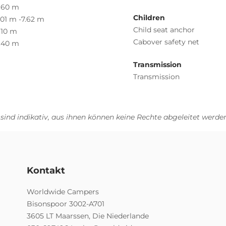
.60 m
Children
,01 m -7.62 m
Child seat anchor
.10 m
Cabover safety net
.40 m
Transmission
Transmission
 sind indikativ, aus ihnen können keine Rechte abgeleitet werden
Kontakt
Worldwide Campers
Bisonspoor 3002-A701
3605 LT Maarssen, Die Niederlande