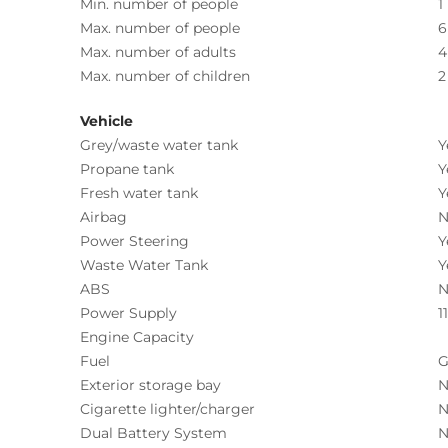
Min. number of people
1
Max. number of people
6
Max. number of adults
4
Max. number of children
2
Vehicle
Grey/waste water tank
Y
Propane tank
Y
Fresh water tank
Y
Airbag
N
Power Steering
Y
Waste Water Tank
Y
ABS
N
Power Supply
1
Engine Capacity
Fuel
G
Exterior storage bay
N
Cigarette lighter/charger
N
Dual Battery System
N