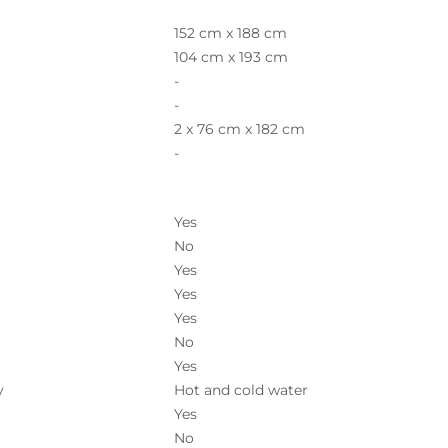
152 cm x 188 cm
104 cm x 193 cm
-
-
2 x 76 cm x 182 cm
-
Yes
No
Yes
Yes
Yes
No
Yes
y
Hot and cold water
Yes
No