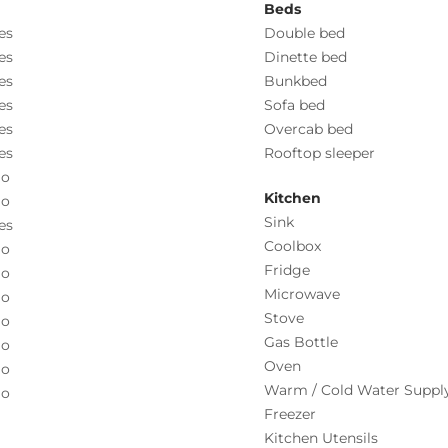
Beds
es
Double bed
es
Dinette bed
es
Bunkbed
es
Sofa bed
es
Overcab bed
es
Rooftop sleeper
o
Kitchen
o
Sink
es
Coolbox
o
Fridge
o
Microwave
o
Stove
o
Gas Bottle
o
Oven
o
Warm / Cold Water Suppl
o
Freezer
Kitchen Utensils