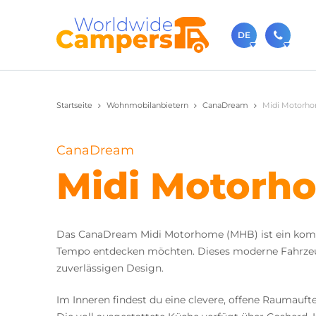
DE
+31 0
Startseite
Wohnmobilanbietern
CanaDream
Midi Motorh
Rufen Sie 
sale
CanaDream
Sie könne
Midi Motor
Das CanaDream Midi Motorhome (MHB) ist ein komfor
Tempo entdecken möchten. Dieses moderne Fahrzeug
zuverlässigen Design.
Im Inneren findest du eine clevere, offene Raumaufte