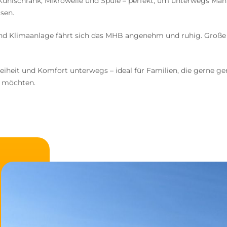
 Kühlschrank, Mikrowelle und Spüle – perfekt, um unterwegs M
isen.
 Klimaanlage fährt sich das MHB angenehm und ruhig. Große Fen
eit und Komfort unterwegs – ideal für Familien, die gerne ge
n möchten.