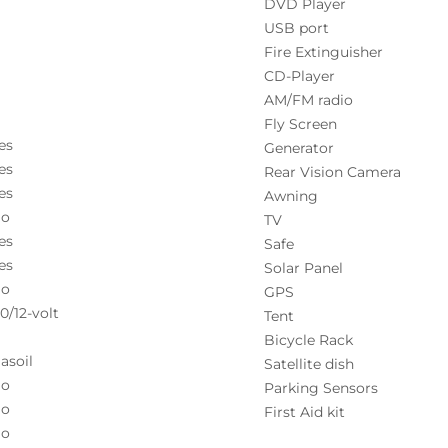
DVD Player
USB port
Fire Extinguisher
CD-Player
AM/FM radio
Fly Screen
es
Generator
es
Rear Vision Camera
es
Awning
o
TV
es
Safe
es
Solar Panel
o
GPS
10/12-volt
Tent
Bicycle Rack
asoil
Satellite dish
o
Parking Sensors
o
First Aid kit
o