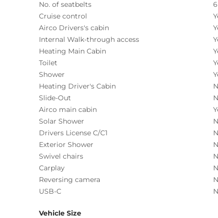
No. of seatbelts
6
Cruise control
Y
Airco Drivers's cabin
Y
Internal Walk-through access
Y
Heating Main Cabin
Y
Toilet
Y
Shower
Y
Heating Driver's Cabin
N
Slide-Out
N
Airco main cabin
Y
Solar Shower
N
Drivers License C/C1
N
Exterior Shower
N
Swivel chairs
N
Carplay
N
Reversing camera
N
USB-C
N
Vehicle Size