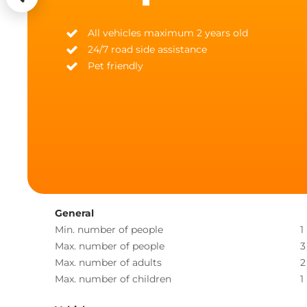
All vehicles maximum 2 years old
24/7 road side assistance
Pet friendly
General
Min. number of people
1
Max. number of people
3
Max. number of adults
2
Max. number of children
1