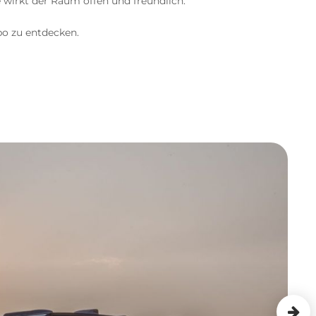
 wirkt der Raum offen und freundlich.
o zu entdecken.