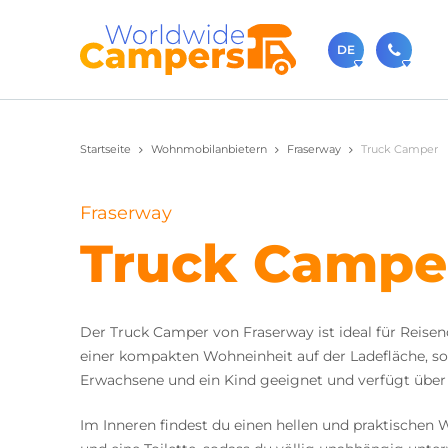
DE
+31 0
Startseite
Wohnmobilanbietern
Fraserway
Truck Camper
Rufen Sie 
sale
Fraserway
Sie könne
Truck Campe
Der Truck Camper von Fraserway ist ideal für Reise
einer kompakten Wohneinheit auf der Ladefläche, so
Erwachsene und ein Kind geeignet und verfügt über
Im Inneren findest du einen hellen und praktischen 