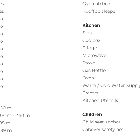
es
Overcab bed
es
Rooftop sleeper
o
Kitchen
o
Sink
o
Coolbox
o
Fridge
o
Microwave
o
Stove
o
Gas Bottle
o
Oven
o
Warm / Cold Water Suppl
o
Freezer
Kitchen Utensils
.50 m
Children
.04 m - 7.50 m
Child seat anchor
.95 m
Cabover safety net
.89 m