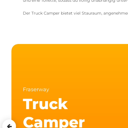
und eine Toilette, sodass du völlig unabhängig unte
Der Truck Camper bietet viel Stauraum, angenehmen
Fraserway
Truck
Camper