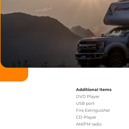
Additional Items
DVD Player
USB port
Fire Extinguisher
CD-Player
AM/FM radio