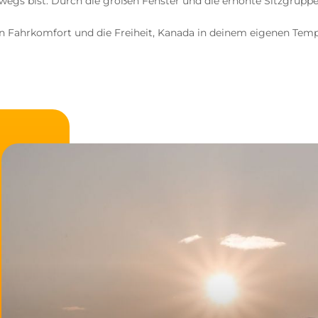
rwegs bist. Durch die großen Fenster und die erhöhte Sitzgruppe
 Fahrkomfort und die Freiheit, Kanada in deinem eigenen Temp