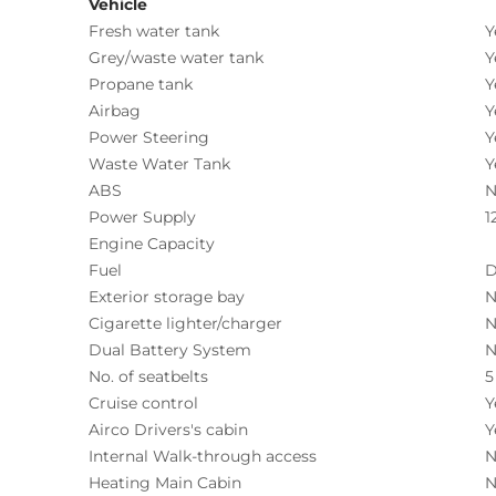
Vehicle
Fresh water tank
Y
Grey/waste water tank
Y
Propane tank
Y
Airbag
Y
Power Steering
Y
Waste Water Tank
Y
ABS
N
Power Supply
1
Engine Capacity
Fuel
D
Exterior storage bay
N
Cigarette lighter/charger
N
Dual Battery System
N
No. of seatbelts
5
Cruise control
Y
Airco Drivers's cabin
Y
Internal Walk-through access
N
Heating Main Cabin
N