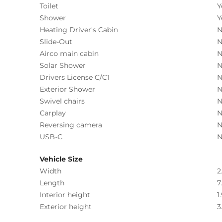
Toilet
Y
Shower
Y
Heating Driver's Cabin
N
Slide-Out
N
Airco main cabin
N
Solar Shower
N
Drivers License C/C1
N
Exterior Shower
N
Swivel chairs
N
Carplay
N
Reversing camera
N
USB-C
N
Vehicle Size
Width
2
Length
7
Interior height
1
Exterior height
3