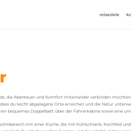
reiseziele
k
30-6974964
uns an (Montag bis Freitag von 9 bis 17 Uhr).
s@worldwidecampers.com
n uns auch eine E-Mail senden.
r
nde, die Abenteuer und Komfort miteinander verbinden möchten. 
dass du leicht abgelegene Orte erreichen und die Natur unterwe
 ein bequemes Doppelbett über der Fahrerkabine sowie eine um
Wohnbereich mit einer Küche, die mit Kühlschrank, Kochfeld und 