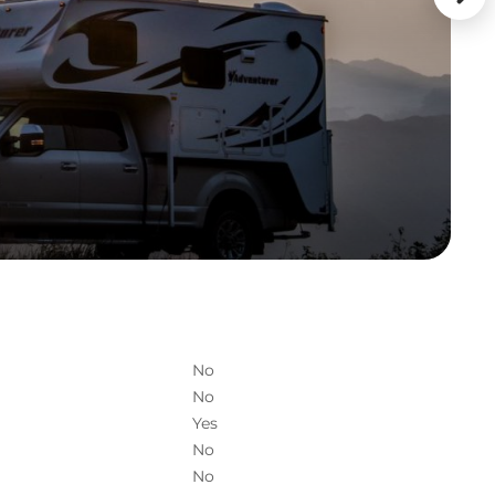
No
No
Yes
No
No