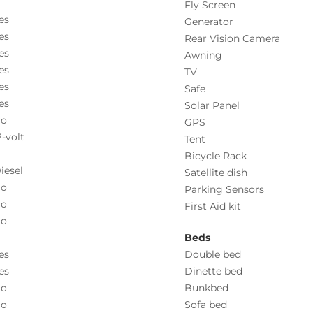
Fly Screen
es
Generator
es
Rear Vision Camera
es
Awning
es
TV
es
Safe
es
Solar Panel
o
GPS
2-volt
Tent
Bicycle Rack
iesel
Satellite dish
o
Parking Sensors
o
First Aid kit
o
Beds
es
Double bed
es
Dinette bed
o
Bunkbed
o
Sofa bed