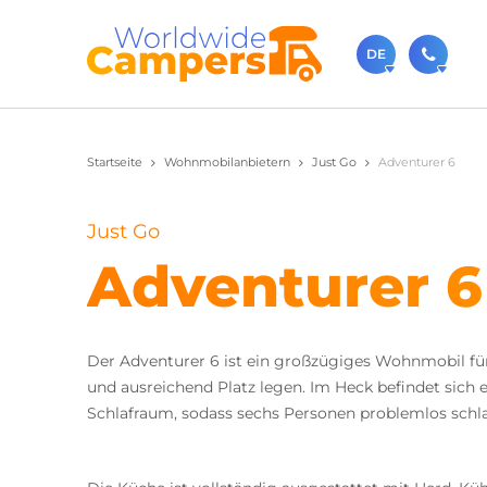
DE
+31 0
Startseite
Wohnmobilanbietern
Just Go
Adventurer 6
Rufen Sie 
sale
Just Go
Sie könne
Adventurer 6
Der Adventurer 6 ist ein großzügiges Wohnmobil für 
und ausreichend Platz legen. Im Heck befindet sich
Schlafraum, sodass sechs Personen problemlos schl