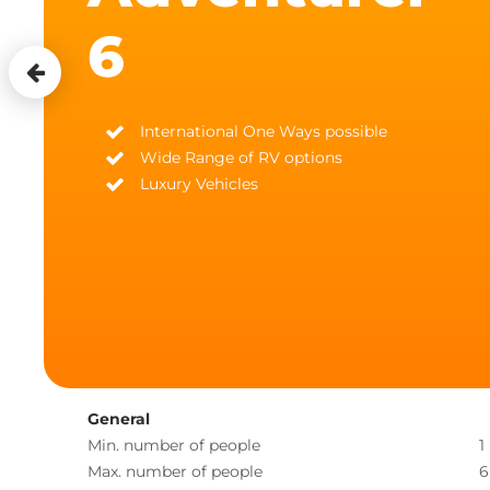
6
International One Ways possible
Wide Range of RV options
Luxury Vehicles
General
Min. number of people
1
Max. number of people
6