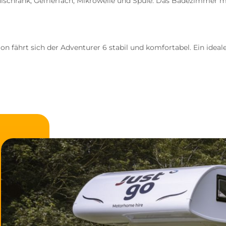
hlschrank, Gefrierfach, Mikrowelle und Spüle. Das Badezimmer mi
 fährt sich der Adventurer 6 stabil und komfortabel. Ein ideal