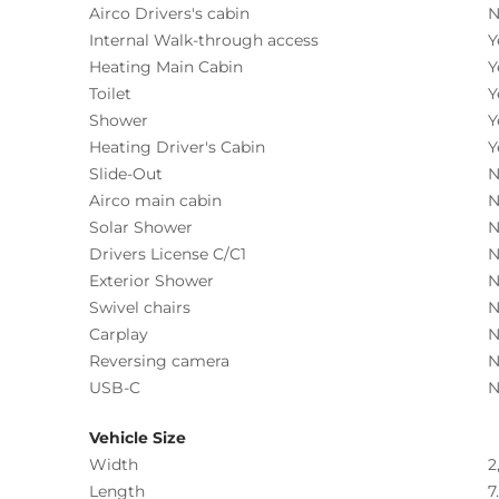
Airco Drivers's cabin
N
Internal Walk-through access
Y
Heating Main Cabin
Y
Toilet
Y
Shower
Y
Heating Driver's Cabin
Y
Slide-Out
N
Airco main cabin
N
Solar Shower
N
Drivers License C/C1
N
Exterior Shower
N
Swivel chairs
N
Carplay
N
Reversing camera
N
USB-C
N
Vehicle Size
Width
2
Length
7