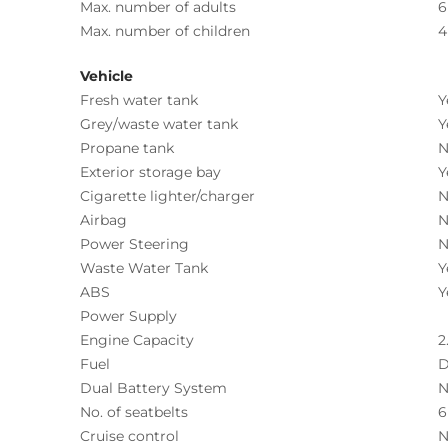
Max. number of adults
6
Max. number of children
4
Vehicle
Fresh water tank
Y
Grey/waste water tank
Y
Propane tank
N
Exterior storage bay
Y
Cigarette lighter/charger
N
Airbag
N
Power Steering
N
Waste Water Tank
Y
ABS
Y
Power Supply
Engine Capacity
2
Fuel
D
Dual Battery System
N
No. of seatbelts
6
Cruise control
N