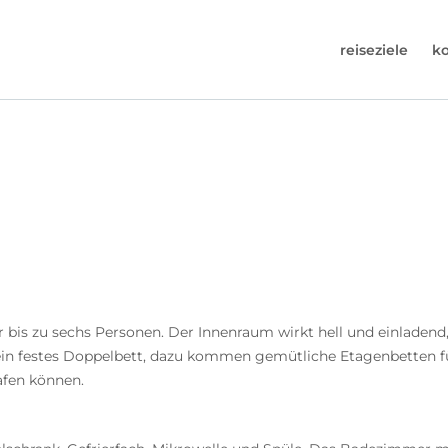
reiseziele
k
30-6974964
uns an (Montag bis Freitag von 9 bis 17 Uhr).
s@worldwidecampers.com
n uns auch eine E-Mail senden.
bis zu sechs Personen. Der Innenraum wirkt hell und einladend,
 ein festes Doppelbett, dazu kommen gemütliche Etagenbetten fü
afen können.