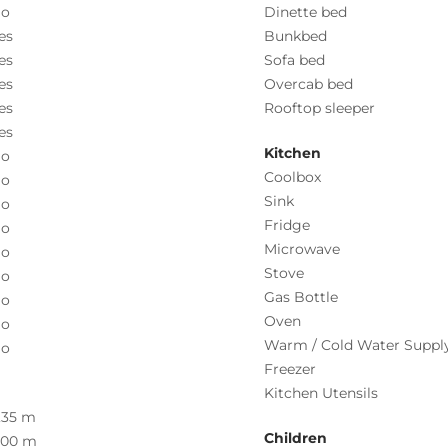
o
Dinette bed
es
Bunkbed
es
Sofa bed
es
Overcab bed
es
Rooftop sleeper
es
Kitchen
o
Coolbox
o
Sink
o
Fridge
o
Microwave
o
Stove
o
Gas Bottle
o
Oven
o
Warm / Cold Water Suppl
o
Freezer
Kitchen Utensils
,35 m
Children
.00 m