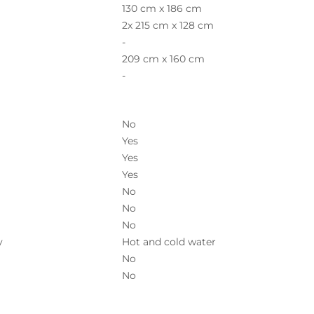
130 cm x 186 cm
2x 215 cm x 128 cm
-
209 cm x 160 cm
-
No
Yes
Yes
Yes
No
No
No
y
Hot and cold water
No
No