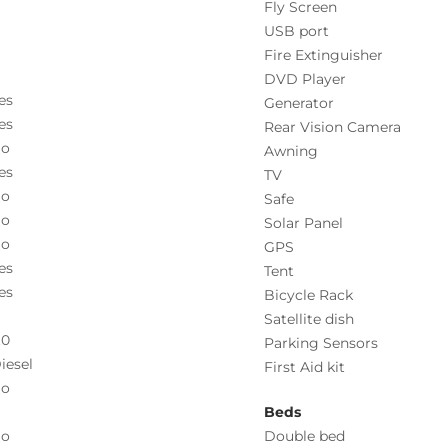
Fly Screen
USB port
Fire Extinguisher
DVD Player
es
Generator
es
Rear Vision Camera
o
Awning
es
TV
o
Safe
o
Solar Panel
o
GPS
es
Tent
es
Bicycle Rack
Satellite dish
.0
Parking Sensors
iesel
First Aid kit
o
Beds
o
Double bed