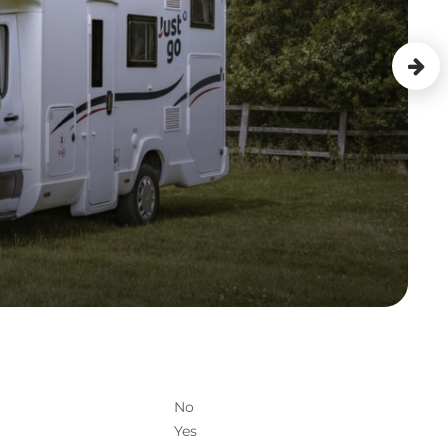
No
Yes