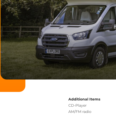
Additional Items
CD-Player
AM/FM radio