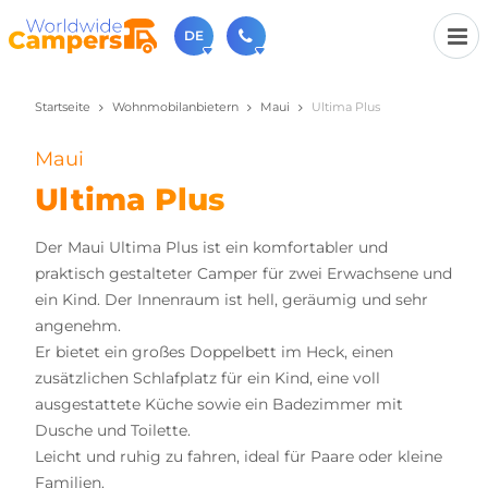
DE
Startseite
Wohnmobilanbietern
Maui
Ultima Plus
+31 030-6974964
Rufen Sie uns an (Montag bis Freitag von 9 bis 17 Uhr).
Maui
sales@worldwidecampers.com
Sie können uns auch eine E-Mail senden.
Ultima Plus
Der Maui Ultima Plus ist ein komfortabler und
praktisch gestalteter Camper für zwei Erwachsene und
ein Kind. Der Innenraum ist hell, geräumig und sehr
angenehm.
Er bietet ein großes Doppelbett im Heck, einen
zusätzlichen Schlafplatz für ein Kind, eine voll
ausgestattete Küche sowie ein Badezimmer mit
Dusche und Toilette.
Leicht und ruhig zu fahren, ideal für Paare oder kleine
Familien.