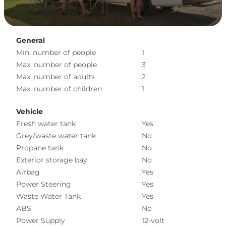
General
Min. number of people
1
Max. number of people
3
Max. number of adults
2
Max. number of children
1
Vehicle
Fresh water tank
Yes
Grey/waste water tank
No
Propane tank
No
Exterior storage bay
No
Airbag
Yes
Power Steering
Yes
Waste Water Tank
Yes
ABS
No
Power Supply
12-volt