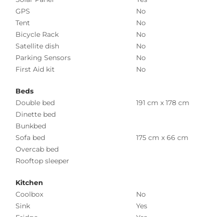
GPS
No
Tent
No
Bicycle Rack
No
Satellite dish
No
Parking Sensors
No
First Aid kit
No
Beds
Double bed
191 cm x 178 cm
Dinette bed
Bunkbed
Sofa bed
175 cm x 66 cm
Overcab bed
Rooftop sleeper
Kitchen
Coolbox
No
Sink
Yes