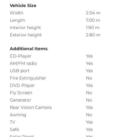
Vehicle Size
Width
2.04 m
Length
7.00 m
Interior height
1.90 m
Exterior height
2.80 m
Additional Items
CD-Player
Yes
AM/FM radio
Yes
USB port
Yes
Fire Extinguisher
No
DVD Player
Yes
Fly Screen
No
Generator
No
Rear Vision Camera
Yes
Awning
No
TV
Yes
Safe
Yes
Solar Panel
Yes