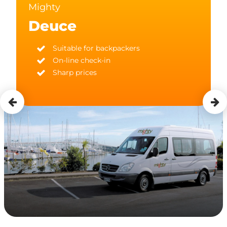
Mighty
Deuce
Suitable for backpackers
On-line check-in
Sharp prices