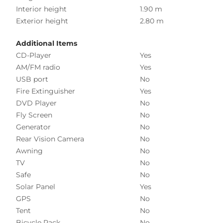
Interior height
1.90 m
Exterior height
2.80 m
Additional Items
CD-Player
Yes
AM/FM radio
Yes
USB port
No
Fire Extinguisher
Yes
DVD Player
No
Fly Screen
No
Generator
No
Rear Vision Camera
No
Awning
No
TV
No
Safe
No
Solar Panel
Yes
GPS
No
Tent
No
Bicycle Rack
No