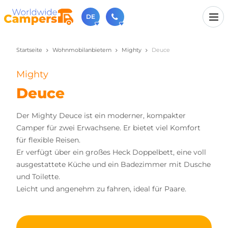
DE
Startseite
Wohnmobilanbietern
Mighty
Deuce
+31 030-6974964
Rufen Sie uns an (Montag bis Freitag von 9 bis 17 Uhr).
Mighty
sales@worldwidecampers.com
Sie können uns auch eine E-Mail senden.
Deuce
Der Mighty Deuce ist ein moderner, kompakter
Camper für zwei Erwachsene. Er bietet viel Komfort
für flexible Reisen.
Er verfügt über ein großes Heck Doppelbett, eine voll
ausgestattete Küche und ein Badezimmer mit Dusche
und Toilette.
Leicht und angenehm zu fahren, ideal für Paare.