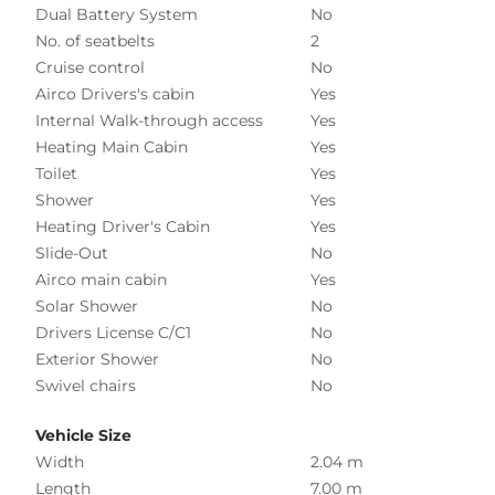
Dual Battery System
No
No. of seatbelts
2
Cruise control
No
Airco Drivers's cabin
Yes
Internal Walk-through access
Yes
Heating Main Cabin
Yes
Toilet
Yes
Shower
Yes
Heating Driver's Cabin
Yes
Slide-Out
No
Airco main cabin
Yes
Solar Shower
No
Drivers License C/C1
No
Exterior Shower
No
Swivel chairs
No
Vehicle Size
Width
2.04 m
Length
7.00 m