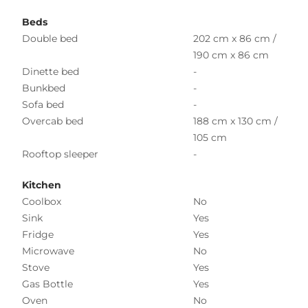
Beds
Double bed
202 cm x 86 cm /
190 cm x 86 cm
Dinette bed
-
Bunkbed
-
Sofa bed
-
Overcab bed
188 cm x 130 cm /
105 cm
Rooftop sleeper
-
Kitchen
Coolbox
No
Sink
Yes
Fridge
Yes
Microwave
No
Stove
Yes
Gas Bottle
Yes
Oven
No