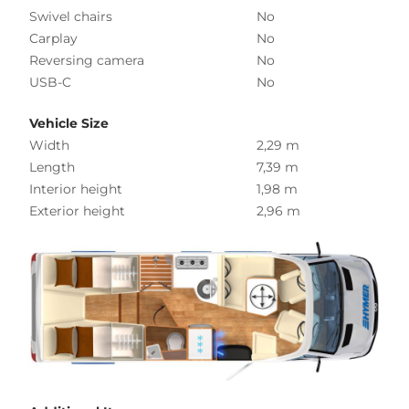
Swivel chairs
No
Carplay
No
Reversing camera
No
USB-C
No
Vehicle Size
Width
2,29 m
Length
7,39 m
Interior height
1,98 m
Exterior height
2,96 m