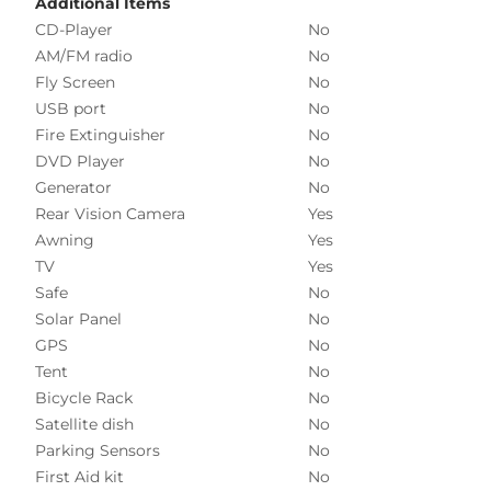
Additional Items
CD-Player
No
AM/FM radio
No
Fly Screen
No
USB port
No
Fire Extinguisher
No
DVD Player
No
Generator
No
Rear Vision Camera
Yes
Awning
Yes
TV
Yes
Safe
No
Solar Panel
No
GPS
No
Tent
No
Bicycle Rack
No
Satellite dish
No
Parking Sensors
No
First Aid kit
No