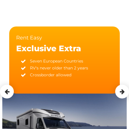
Rent Easy
Exclusive Extra
Seven European Countries
RV's never older than 2 years
Crossborder allowed