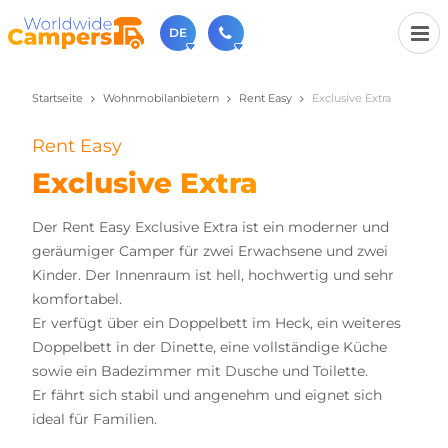
DE
Startseite
Wohnmobilanbietern
Rent Easy
Exclusive Extra
+31 030-6974964
Rufen Sie uns an (Montag bis Freitag von 9 bis 17 Uhr).
Rent Easy
sales@worldwidecampers.com
Sie können uns auch eine E-Mail senden.
Exclusive Extra
Der Rent Easy Exclusive Extra ist ein moderner und
geräumiger Camper für zwei Erwachsene und zwei
Kinder. Der Innenraum ist hell, hochwertig und sehr
komfortabel.
Er verfügt über ein Doppelbett im Heck, ein weiteres
Doppelbett in der Dinette, eine vollständige Küche
sowie ein Badezimmer mit Dusche und Toilette.
Er fährt sich stabil und angenehm und eignet sich
ideal für Familien.