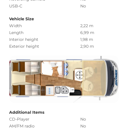
USB-C
No
Vehicle Size
Width
2,22 m
Length
6,99 m
Interior height
1,98 m
Exterior height
2,90 m
Additional Items
CD-Player
No
AM/FM radio
No