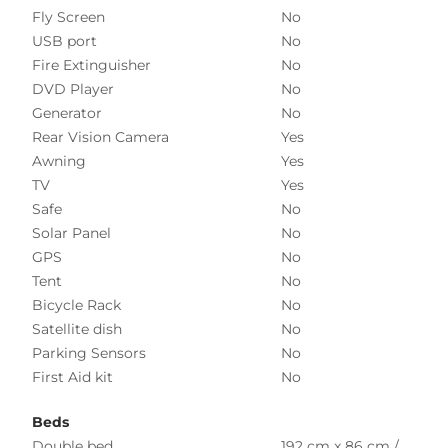
Fly Screen
No
USB port
No
Fire Extinguisher
No
DVD Player
No
Generator
No
Rear Vision Camera
Yes
Awning
Yes
TV
Yes
Safe
No
Solar Panel
No
GPS
No
Tent
No
Bicycle Rack
No
Satellite dish
No
Parking Sensors
No
First Aid kit
No
Beds
Double bed
192 cm x 86 cm /