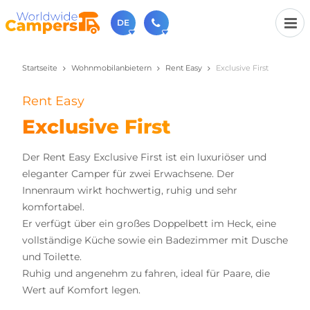
DE
Startseite
Wohnmobilanbietern
Rent Easy
Exclusive First
+31 030-6974964
Rufen Sie uns an (Montag bis Freitag von 9 bis 17 Uhr).
Rent Easy
sales@worldwidecampers.com
Sie können uns auch eine E-Mail senden.
Exclusive First
Der Rent Easy Exclusive First ist ein luxuriöser und
eleganter Camper für zwei Erwachsene. Der
Innenraum wirkt hochwertig, ruhig und sehr
komfortabel.
Er verfügt über ein großes Doppelbett im Heck, eine
vollständige Küche sowie ein Badezimmer mit Dusche
und Toilette.
Ruhig und angenehm zu fahren, ideal für Paare, die
Wert auf Komfort legen.