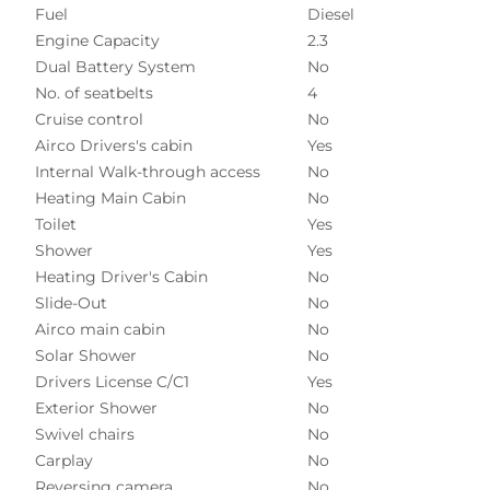
Fuel
Diesel
Engine Capacity
2.3
Dual Battery System
No
No. of seatbelts
4
Cruise control
No
Airco Drivers's cabin
Yes
Internal Walk-through access
No
Heating Main Cabin
No
Toilet
Yes
Shower
Yes
Heating Driver's Cabin
No
Slide-Out
No
Airco main cabin
No
Solar Shower
No
Drivers License C/C1
Yes
Exterior Shower
No
Swivel chairs
No
Carplay
No
Reversing camera
No