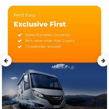
Rent Easy
Exclusive First
Seven European Countries
RV's never older than 2 years
Crossborder allowed