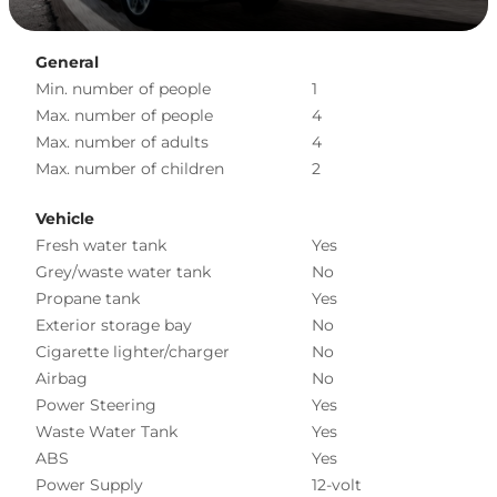
General
Min. number of people
1
Max. number of people
4
Max. number of adults
4
Max. number of children
2
Vehicle
Fresh water tank
Yes
Grey/waste water tank
No
Propane tank
Yes
Exterior storage bay
No
Cigarette lighter/charger
No
Airbag
No
Power Steering
Yes
Waste Water Tank
Yes
ABS
Yes
Power Supply
12-volt