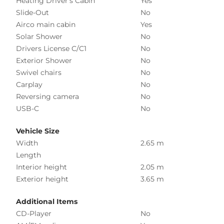
Heating Driver's Cabin
Yes
Slide-Out
No
Airco main cabin
Yes
Solar Shower
No
Drivers License C/C1
No
Exterior Shower
No
Swivel chairs
No
Carplay
No
Reversing camera
No
USB-C
No
Vehicle Size
Width
2.65 m
Length
Interior height
2.05 m
Exterior height
3.65 m
Additional Items
CD-Player
No