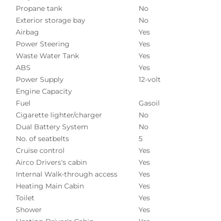
Propane tank
No
Exterior storage bay
No
Airbag
Yes
Power Steering
Yes
Waste Water Tank
Yes
ABS
Yes
Power Supply
12-volt
Engine Capacity
Fuel
Gasoil
Cigarette lighter/charger
No
Dual Battery System
No
No. of seatbelts
5
Cruise control
Yes
Airco Drivers's cabin
Yes
Internal Walk-through access
Yes
Heating Main Cabin
Yes
Toilet
Yes
Shower
Yes