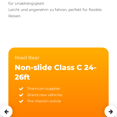
für Unabhängigkeit.
Leicht und angenehm zu fahren, perfekt für flexible
Reisen.
Road Bear
Non-slide Class C 24-
26ft
Premium supplier
Brand new vehicles
Pre checkin online