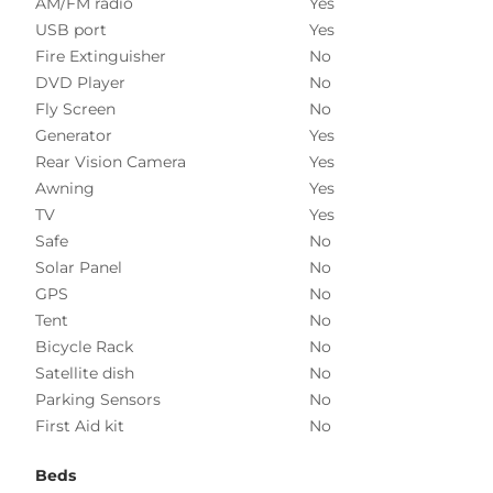
AM/FM radio
Yes
USB port
Yes
Fire Extinguisher
No
DVD Player
No
Fly Screen
No
Generator
Yes
Rear Vision Camera
Yes
Awning
Yes
TV
Yes
Safe
No
Solar Panel
No
GPS
No
Tent
No
Bicycle Rack
No
Satellite dish
No
Parking Sensors
No
First Aid kit
No
Beds