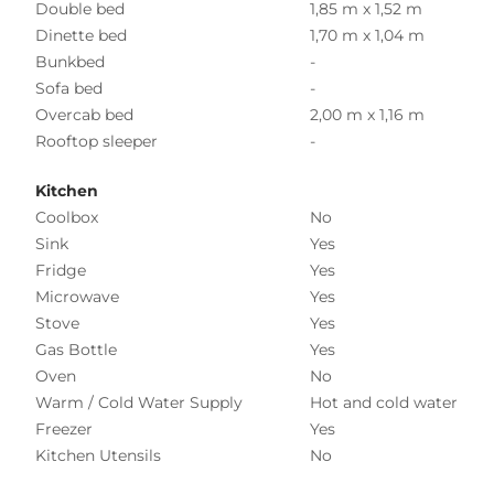
Double bed
1,85 m x 1,52 m
Dinette bed
1,70 m x 1,04 m
Bunkbed
-
Sofa bed
-
Overcab bed
2,00 m x 1,16 m
Rooftop sleeper
-
Kitchen
Coolbox
No
Sink
Yes
Fridge
Yes
Microwave
Yes
Stove
Yes
Gas Bottle
Yes
Oven
No
Warm / Cold Water Supply
Hot and cold water
Freezer
Yes
Kitchen Utensils
No