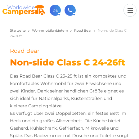
DE
Startseite
Wohnmobilanbietern
Road Bear
Non-slide Class C
+31 030-6974964
24-26ft
Rufen Sie uns an (Montag bis Freitag von 9 bis 17 Uhr).
sales@worldwidecampers.com
Road Bear
Sie können uns auch eine E-Mail senden.
Non-slide Class C 24-26ft
Das Road Bear Class C 23–25 ft ist ein kompaktes und
komfortables Wohnmobil für zwei Erwachsene und
zwei Kinder. Dank seiner handlichen Größe eignet es
sich ideal für Nationalparks, Küstenstraßen und
kleinere Campingplätze.
Es verfügt über zwei Doppelbetten: ein festes Bett im
Heck und ein großes Alkovenbett. Die Küche bietet
Gasherd, Kühlschrank, Gefrierfach, Mikrowelle und
Spüle. Das Badezimmer mit Dusche und Toilette sorgt