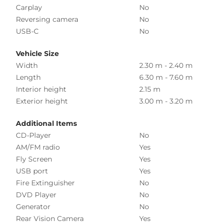
Carplay
No
Reversing camera
No
USB-C
No
Vehicle Size
Width
2.30 m - 2.40 m
Length
6.30 m - 7.60 m
Interior height
2.15 m
Exterior height
3.00 m - 3.20 m
Additional Items
CD-Player
No
AM/FM radio
Yes
Fly Screen
Yes
USB port
Yes
Fire Extinguisher
No
DVD Player
No
Generator
No
Rear Vision Camera
Yes