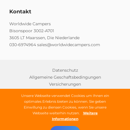
Kontakt
Worldwide Campers
Bisonspoor 3002-A701
3605 LT Maarssen, Die Niederlande
030-6974964
sales@worldwidecampers.com
Datenschutz
Allgemeine Geschaftsbedingungen
Versicherungen
Unsere Webseite verwendet Cookies um Ihnen ein
optimales Erlebnis bieten zu können. Sie geben
Copyright © 2026 Worldwide Campers
Einwillung zu diensen Cookies, wenn Sie unsere
Webseite weiterhin nutzen.
Weitere
Alle Rechte vorbehalten
Informationen