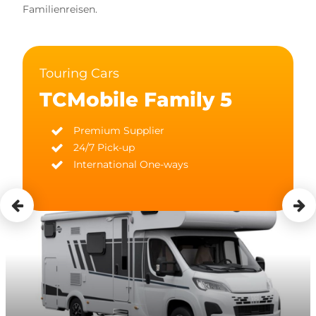
Familienreisen.
Touring Cars
TCMobile Family 5
Premium Supplier
24/7 Pick-up
International One-ways