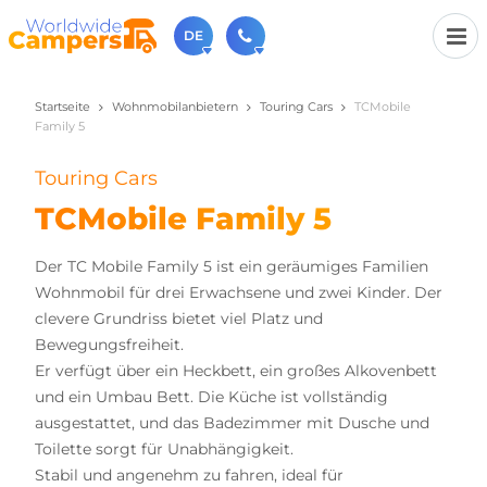
DE
Startseite
Wohnmobilanbietern
Touring Cars
TCMobile
+31 030-6974964
Family 5
Rufen Sie uns an (Montag bis Freitag von 9 bis 17 Uhr).
sales@worldwidecampers.com
Touring Cars
Sie können uns auch eine E-Mail senden.
TCMobile Family 5
Der TC Mobile Family 5 ist ein geräumiges Familien
Wohnmobil für drei Erwachsene und zwei Kinder. Der
clevere Grundriss bietet viel Platz und
Bewegungsfreiheit.
Er verfügt über ein Heckbett, ein großes Alkovenbett
und ein Umbau Bett. Die Küche ist vollständig
ausgestattet, und das Badezimmer mit Dusche und
Toilette sorgt für Unabhängigkeit.
Stabil und angenehm zu fahren, ideal für