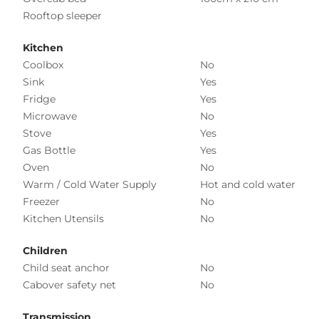
Rooftop sleeper
Kitchen
Coolbox
No
Sink
Yes
Fridge
Yes
Microwave
No
Stove
Yes
Gas Bottle
Yes
Oven
No
Warm / Cold Water Supply
Hot and cold water
Freezer
No
Kitchen Utensils
No
Children
Child seat anchor
No
Cabover safety net
No
Transmission