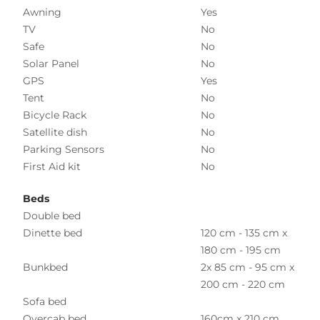
Awning
Yes
TV
No
Safe
No
Solar Panel
No
GPS
Yes
Tent
No
Bicycle Rack
No
Satellite dish
No
Parking Sensors
No
First Aid kit
No
Beds
Double bed
Dinette bed
120 cm - 135 cm x
180 cm - 195 cm
Bunkbed
2x 85 cm - 95 cm x
200 cm - 220 cm
Sofa bed
Overcab bed
160cm x 210 cm