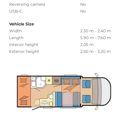
Reversing camera
No
USB-C
No
Vehicle Size
Width
2.30 m - 2.40 m
Length
5.90 m - 7.60 m
Interior height
2.05 m
Exterior height
2.50 m - 3.20 m