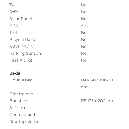
TV
No
Safe
No
Solar Panel
No
GPS
Yes
Tent
No
Bicycle Rack
No
Satellite dish
No
Parking Sensors
No
First Aid kit
No
Beds
Double bed
140-160 x 190-200
cm
Dinette bed
-
Bunkbed
115-135 x 200 cm
Sofa bed
-
Overcab bed
-
Rooftop sleeper
-