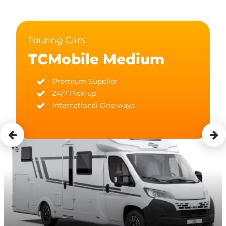
Touring Cars
TCMobile Medium
Premium Supplier
24/7 Pick-up
International One-ways