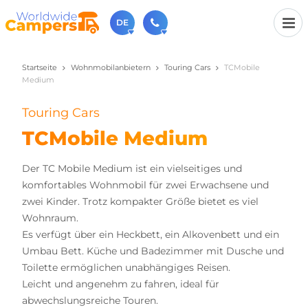
DE
Startseite
Wohnmobilanbietern
Touring Cars
TCMobile
+31 030-6974964
Medium
Rufen Sie uns an (Montag bis Freitag von 9 bis 17 Uhr).
sales@worldwidecampers.com
Touring Cars
Sie können uns auch eine E-Mail senden.
TCMobile Medium
Der TC Mobile Medium ist ein vielseitiges und
komfortables Wohnmobil für zwei Erwachsene und
zwei Kinder. Trotz kompakter Größe bietet es viel
Wohnraum.
Es verfügt über ein Heckbett, ein Alkovenbett und ein
Umbau Bett. Küche und Badezimmer mit Dusche und
Toilette ermöglichen unabhängiges Reisen.
Leicht und angenehm zu fahren, ideal für
abwechslungsreiche Touren.