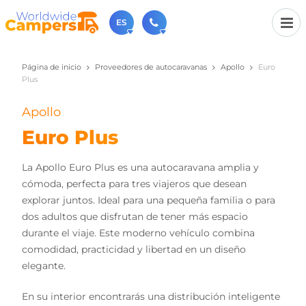
ES
Página de inicio
Proveedores de autocaravanas
Apollo
Euro
+31 030-6974964
Plus
Contáctenos (de lunes a viernes de 09:00h a 17:30h).
sales@worldwidecampers.com
Apollo
También puede contactarnos por email.
Euro Plus
La Apollo Euro Plus es una autocaravana amplia y
cómoda, perfecta para tres viajeros que desean
explorar juntos. Ideal para una pequeña familia o para
dos adultos que disfrutan de tener más espacio
durante el viaje. Este moderno vehículo combina
comodidad, practicidad y libertad en un diseño
elegante.
En su interior encontrarás una distribución inteligente