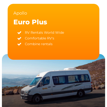
Apollo
Euro Plus
RV Rentals World Wide
Comfortable RV's
Combine rentals