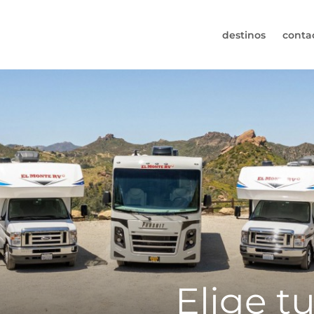
destinos
conta
30-6974964
s (de lunes a viernes de 09:00h a 17:30h).
s@worldwidecampers.com
uede contactarnos por email.
Elige t