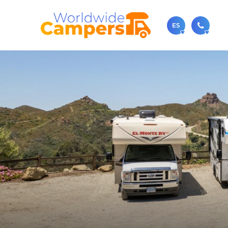
ES
+31 0
Contácteno
sale
También p