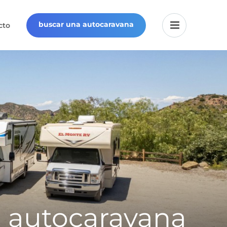
buscar una autocaravana
cto
u autocaravana