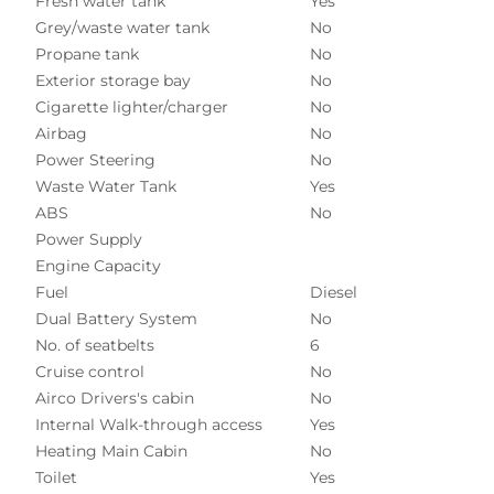
Fresh water tank
Yes
Grey/waste water tank
No
Propane tank
No
Exterior storage bay
No
Cigarette lighter/charger
No
Airbag
No
Power Steering
No
Waste Water Tank
Yes
ABS
No
Power Supply
Engine Capacity
Fuel
Diesel
Dual Battery System
No
No. of seatbelts
6
Cruise control
No
Airco Drivers's cabin
No
Internal Walk-through access
Yes
Heating Main Cabin
No
Toilet
Yes