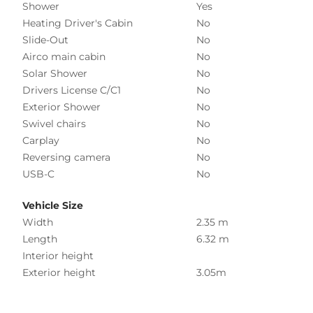
Shower
Yes
Heating Driver's Cabin
No
Slide-Out
No
Airco main cabin
No
Solar Shower
No
Drivers License C/C1
No
Exterior Shower
No
Swivel chairs
No
Carplay
No
Reversing camera
No
USB-C
No
Vehicle Size
Width
2.35 m
Length
6.32 m
Interior height
Exterior height
3.05m