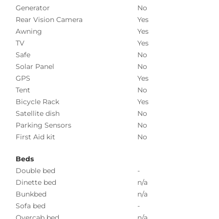
Generator
No
Rear Vision Camera
Yes
Awning
Yes
TV
Yes
Safe
No
Solar Panel
No
GPS
Yes
Tent
No
Bicycle Rack
Yes
Satellite dish
No
Parking Sensors
No
First Aid kit
No
Beds
Double bed
-
Dinette bed
n/a
Bunkbed
n/a
Sofa bed
-
Overcab bed
n/a