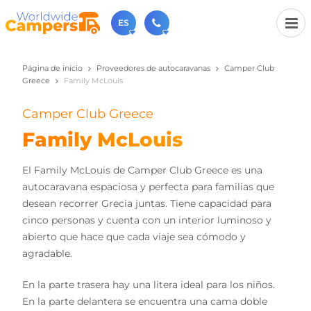
ES
Página de inicio
Proveedores de autocaravanas
Camper Club
+31 030-6974964
Greece
Family McLouis
Contáctenos (de lunes a viernes de 09:00h a 17:30h).
sales@worldwidecampers.com
Camper Club Greece
También puede contactarnos por email.
Family McLouis
El Family McLouis de Camper Club Greece es una
autocaravana espaciosa y perfecta para familias que
desean recorrer Grecia juntas. Tiene capacidad para
cinco personas y cuenta con un interior luminoso y
abierto que hace que cada viaje sea cómodo y
agradable.
En la parte trasera hay una litera ideal para los niños.
En la parte delantera se encuentra una cama doble