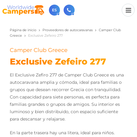
ES
Página de inicio
Proveedores de autocaravanas
Camper Club
+31 030-6974964
Greece
Exclusive Zefeiro 277
Contáctenos (de lunes a viernes de 09:00h a 17:30h).
sales@worldwidecampers.com
Camper Club Greece
También puede contactarnos por email.
Exclusive Zefeiro 277
El Exclusive Zefiro 277 de Camper Club Greece es una
autocaravana amplia y cómoda, ideal para familias o
grupos que desean recorrer Grecia con tranquilidad.
Con capacidad para siete personas, es perfecta para
familias grandes o grupos de amigos. Su interior es
luminoso y bien distribuido, con espacio suficiente
para descansar y relajarse.
En la parte trasera hay una litera, ideal para niños.