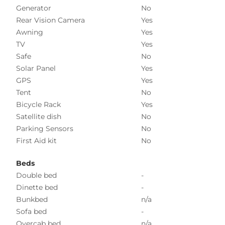
Generator
No
Rear Vision Camera
Yes
Awning
Yes
TV
Yes
Safe
No
Solar Panel
Yes
GPS
Yes
Tent
No
Bicycle Rack
Yes
Satellite dish
No
Parking Sensors
No
First Aid kit
No
Beds
Double bed
-
Dinette bed
-
Bunkbed
n/a
Sofa bed
-
Overcab bed
n/a