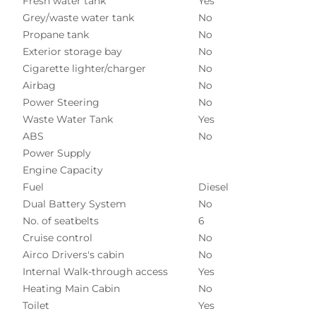
Fresh water tank
Yes
Grey/waste water tank
No
Propane tank
No
Exterior storage bay
No
Cigarette lighter/charger
No
Airbag
No
Power Steering
No
Waste Water Tank
Yes
ABS
No
Power Supply
Engine Capacity
Fuel
Diesel
Dual Battery System
No
No. of seatbelts
6
Cruise control
No
Airco Drivers's cabin
No
Internal Walk-through access
Yes
Heating Main Cabin
No
Toilet
Yes