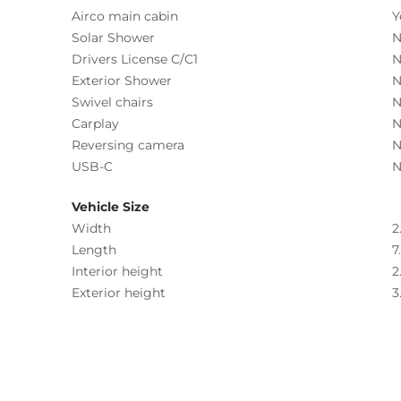
Airco main cabin
Y
Solar Shower
N
Drivers License C/C1
N
Exterior Shower
N
Swivel chairs
N
Carplay
N
Reversing camera
N
USB-C
N
Vehicle Size
Width
2
Length
7
Interior height
2
Exterior height
3