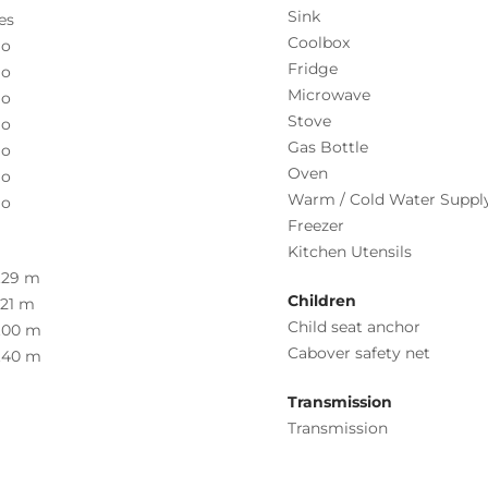
Sink
es
Coolbox
o
Fridge
o
Microwave
o
Stove
o
Gas Bottle
o
Oven
o
Warm / Cold Water Suppl
o
Freezer
Kitchen Utensils
.29 m
Children
.21 m
Child seat anchor
.00 m
Cabover safety net
.40 m
Transmission
Transmission