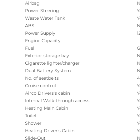
Airbag
N
Power Steering
Y
Waste Water Tank
Y
ABS
N
Power Supply
1
Engine Capacity
Fuel
G
Exterior storage bay
N
Cigarette lighter/charger
N
Dual Battery System
N
No. of seatbelts
4
Cruise control
Y
Airco Drivers's cabin
Y
Internal Walk-through access
Y
Heating Main Cabin
Y
Toilet
Y
Shower
Y
Heating Driver's Cabin
Y
Slide-Out
N