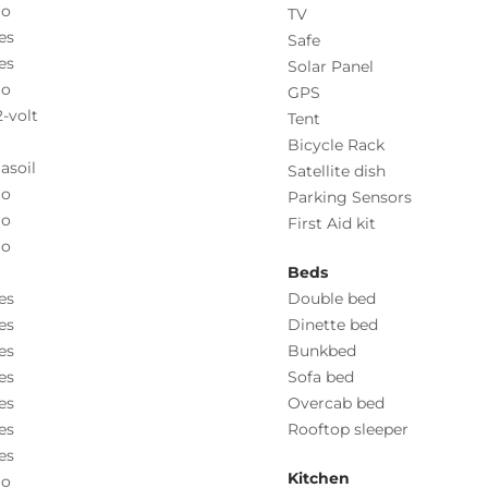
o
TV
es
Safe
es
Solar Panel
o
GPS
2-volt
Tent
Bicycle Rack
asoil
Satellite dish
o
Parking Sensors
o
First Aid kit
o
Beds
es
Double bed
es
Dinette bed
es
Bunkbed
es
Sofa bed
es
Overcab bed
es
Rooftop sleeper
es
Kitchen
o