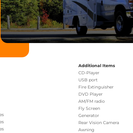
Additional Items
CD-Player
USB port
Fire Extinguisher
DVD Player
AM/FM radio
Fly Screen
es
Generator
es
Rear Vision Camera
es
Awning