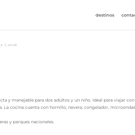
destinos
conta
30-6974964
C-small
s (de lunes a viernes de 09:00h a 17:30h).
s@worldwidecampers.com
uede contactarnos por email.
a y manejable para dos adultos y un niño. Ideal para viajar con 
a. La cocina cuenta con hornillo, nevera, congelador, microondas
teras y parques nacionales.