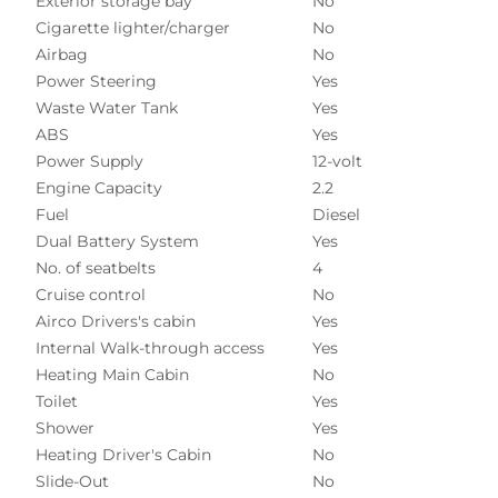
Exterior storage bay
No
Cigarette lighter/charger
No
Airbag
No
Power Steering
Yes
Waste Water Tank
Yes
ABS
Yes
Power Supply
12-volt
Engine Capacity
2.2
Fuel
Diesel
Dual Battery System
Yes
No. of seatbelts
4
Cruise control
No
Airco Drivers's cabin
Yes
Internal Walk-through access
Yes
Heating Main Cabin
No
Toilet
Yes
Shower
Yes
Heating Driver's Cabin
No
Slide-Out
No