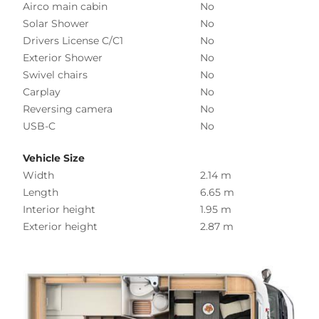
Airco main cabin
No
Solar Shower
No
Drivers License C/C1
No
Exterior Shower
No
Swivel chairs
No
Carplay
No
Reversing camera
No
USB-C
No
Vehicle Size
Width
2.14 m
Length
6.65 m
Interior height
1.95 m
Exterior height
2.87 m