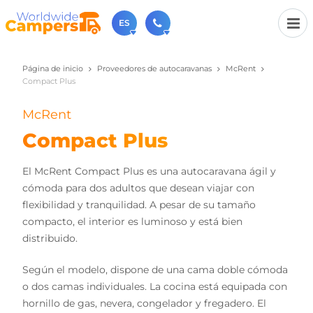
ES
Página de inicio
Proveedores de autocaravanas
McRent
+31 030-6974964
Compact Plus
Contáctenos (de lunes a viernes de 09:00h a 17:30h).
sales@worldwidecampers.com
McRent
También puede contactarnos por email.
Compact Plus
El McRent Compact Plus es una autocaravana ágil y
cómoda para dos adultos que desean viajar con
flexibilidad y tranquilidad. A pesar de su tamaño
compacto, el interior es luminoso y está bien
distribuido.
Según el modelo, dispone de una cama doble cómoda
o dos camas individuales. La cocina está equipada con
hornillo de gas, nevera, congelador y fregadero. El