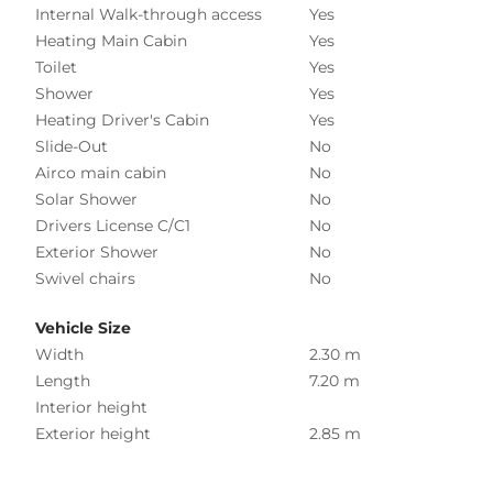
Internal Walk-through access
Yes
Heating Main Cabin
Yes
Toilet
Yes
Shower
Yes
Heating Driver's Cabin
Yes
Slide-Out
No
Airco main cabin
No
Solar Shower
No
Drivers License C/C1
No
Exterior Shower
No
Swivel chairs
No
Vehicle Size
Width
2.30 m
Length
7.20 m
Interior height
Exterior height
2.85 m