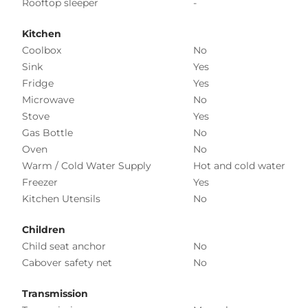
Rooftop sleeper
-
Kitchen
Coolbox
No
Sink
Yes
Fridge
Yes
Microwave
No
Stove
Yes
Gas Bottle
No
Oven
No
Warm / Cold Water Supply
Hot and cold water
Freezer
Yes
Kitchen Utensils
No
Children
Child seat anchor
No
Cabover safety net
No
Transmission