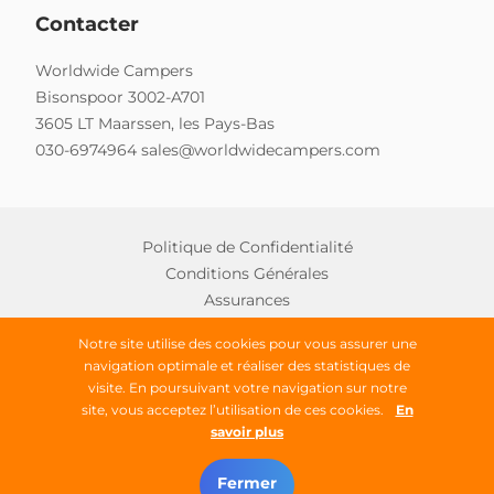
Contacter
Worldwide Campers
Bisonspoor 3002-A701
3605 LT Maarssen, les Pays-Bas
030-6974964
sales@worldwidecampers.com
Politique de Confidentialité
Conditions Générales
Assurances
Notre site utilise des cookies pour vous assurer une
navigation optimale et réaliser des statistiques de
Copyright © 2026 Worldwide Campers
visite. En poursuivant votre navigation sur notre
site, vous acceptez l’utilisation de ces cookies.
En
Tous droits réservés
savoir plus
Trouver un camping-car
Fermer