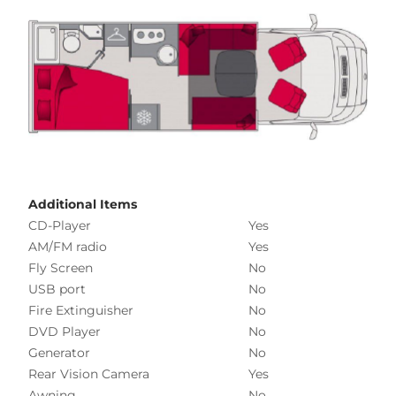
Additional Items
CD-Player
Yes
AM/FM radio
Yes
Fly Screen
No
USB port
No
Fire Extinguisher
No
DVD Player
No
Generator
No
Rear Vision Camera
Yes
Awning
No