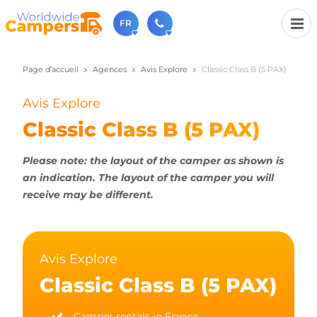
FR
Page d’accueil
Agences
Avis Explore
Classic Class B (5 PAX)
+31 030-6974964
N'hésitez pas à nous appeler(lundi à vendredi de 9h à
17h).
Avis Explore
sales@worldwidecampers.com
Classic Class B (5 PAX)
Vous pouvez également nous envoyer un e-mail.
Please note: the layout of the camper as shown is
an indication. The layout of the camper you will
receive may be different.
Avis Explore
Classic Class B (5 PAX)
Camper rentals in France