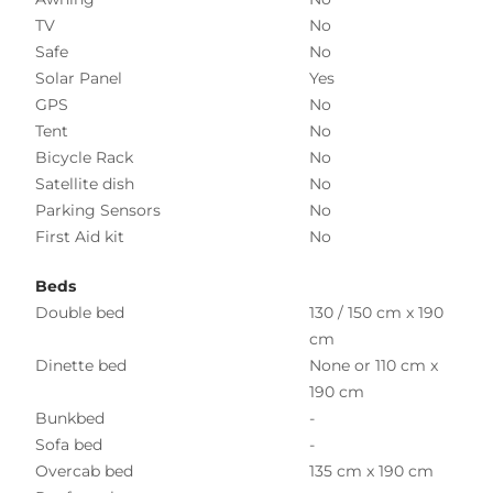
TV
No
Safe
No
Solar Panel
Yes
GPS
No
Tent
No
Bicycle Rack
No
Satellite dish
No
Parking Sensors
No
First Aid kit
No
Beds
Double bed
130 / 150 cm x 190
cm
Dinette bed
None or 110 cm x
190 cm
Bunkbed
-
Sofa bed
-
Overcab bed
135 cm x 190 cm