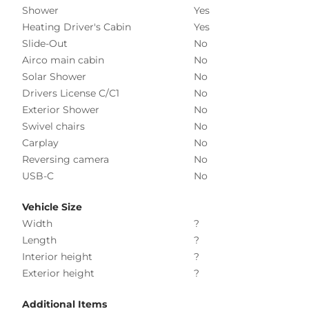
Shower
Yes
Heating Driver's Cabin
Yes
Slide-Out
No
Airco main cabin
No
Solar Shower
No
Drivers License C/C1
No
Exterior Shower
No
Swivel chairs
No
Carplay
No
Reversing camera
No
USB-C
No
Vehicle Size
Width
?
Length
?
Interior height
?
Exterior height
?
Additional Items