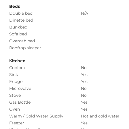
Beds
Double bed
N/A
Dinette bed
Bunkbed
Sofa bed
Overcab bed
Rooftop sleeper
Kitchen
Coolbox
No
Sink
Yes
Fridge
Yes
Microwave
No
Stove
No
Gas Bottle
Yes
Oven
Yes
Warm / Cold Water Supply
Hot and cold water
Freezer
Yes