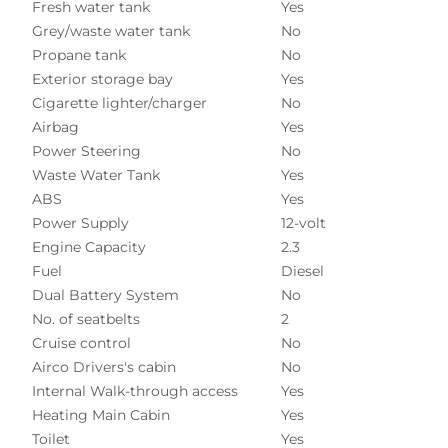
Fresh water tank
Yes
Grey/waste water tank
No
Propane tank
No
Exterior storage bay
Yes
Cigarette lighter/charger
No
Airbag
Yes
Power Steering
No
Waste Water Tank
Yes
ABS
Yes
Power Supply
12-volt
Engine Capacity
2.3
Fuel
Diesel
Dual Battery System
No
No. of seatbelts
2
Cruise control
No
Airco Drivers's cabin
No
Internal Walk-through access
Yes
Heating Main Cabin
Yes
Toilet
Yes