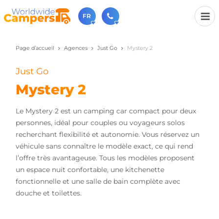
FR
Page d’accueil
Agences
Just Go
Mystery 2
+31 030-6974964
N'hésitez pas à nous appeler(lundi à vendredi de 9h à
17h).
Just Go
sales@worldwidecampers.com
Mystery 2
Vous pouvez également nous envoyer un e-mail.
Le Mystery 2 est un camping car compact pour deux
personnes, idéal pour couples ou voyageurs solos
recherchant flexibilité et autonomie. Vous réservez un
véhicule sans connaître le modèle exact, ce qui rend
l’offre très avantageuse. Tous les modèles proposent
un espace nuit confortable, une kitchenette
fonctionnelle et une salle de bain complète avec
douche et toilettes.