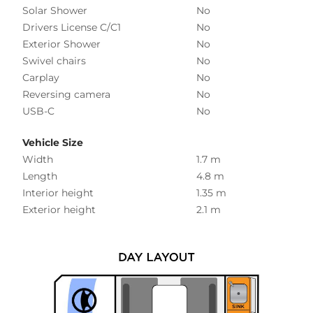
Solar Shower
No
Drivers License C/C1
No
Exterior Shower
No
Swivel chairs
No
Carplay
No
Reversing camera
No
USB-C
No
Vehicle Size
Width
1.7 m
Length
4.8 m
Interior height
1.35 m
Exterior height
2.1 m