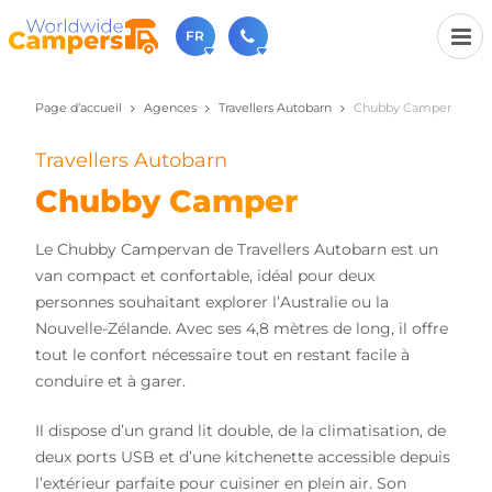
FR
Page d’accueil
Agences
Travellers Autobarn
Chubby Camper
+31 030-6974964
N'hésitez pas à nous appeler(lundi à vendredi de 9h à
17h).
Travellers Autobarn
sales@worldwidecampers.com
Chubby Camper
Vous pouvez également nous envoyer un e-mail.
Le Chubby Campervan de Travellers Autobarn est un
van compact et confortable, idéal pour deux
personnes souhaitant explorer l’Australie ou la
Nouvelle-Zélande. Avec ses 4,8 mètres de long, il offre
tout le confort nécessaire tout en restant facile à
conduire et à garer.
Il dispose d’un grand lit double, de la climatisation, de
deux ports USB et d’une kitchenette accessible depuis
l’extérieur parfaite pour cuisiner en plein air. Son