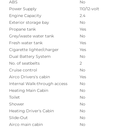
ABS
No
Power Supply
110/12-volt
Engine Capacity
2.4
Exterior storage bay
No
Propane tank
Yes
Grey/waste water tank
No
Fresh water tank
Yes
Cigarette lighter/charger
Yes
Dual Battery System
No
No. of seatbelts
2
Cruise control
No
Airco Drivers's cabin
Yes
Internal Walk-through access
No
Heating Main Cabin
No
Toilet
No
Shower
No
Heating Driver's Cabin
No
Slide-Out
No
Airco main cabin
No