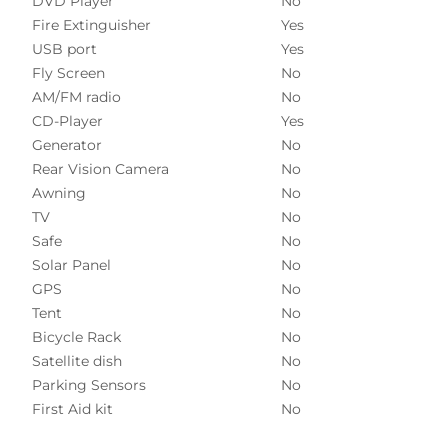
DVD Player
No
Fire Extinguisher
Yes
USB port
Yes
Fly Screen
No
AM/FM radio
No
CD-Player
Yes
Generator
No
Rear Vision Camera
No
Awning
No
TV
No
Safe
No
Solar Panel
No
GPS
No
Tent
No
Bicycle Rack
No
Satellite dish
No
Parking Sensors
No
First Aid kit
No