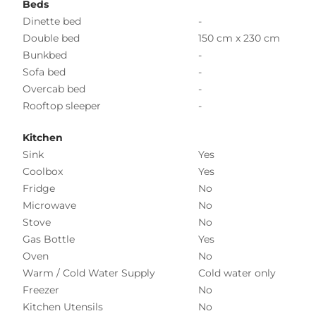
Beds
Dinette bed
-
Double bed
150 cm x 230 cm
Bunkbed
-
Sofa bed
-
Overcab bed
-
Rooftop sleeper
-
Kitchen
Sink
Yes
Coolbox
Yes
Fridge
No
Microwave
No
Stove
No
Gas Bottle
Yes
Oven
No
Warm / Cold Water Supply
Cold water only
Freezer
No
Kitchen Utensils
No