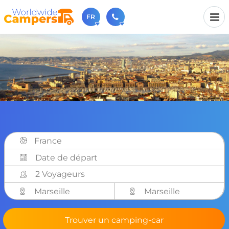
FR
+31 030-6974964
N'hésitez pas à nous appeler(lundi à vendredi de 9h à
17h).
sales@worldwidecampers.com
Vous pouvez également nous envoyer un e-mail.
France
2 Voyageurs
Marseille
Marseille
Trouver un camping-car