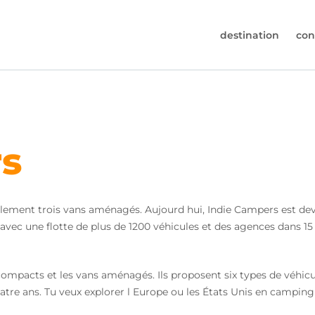
destination
con
30-6974964
pas à nous appeler(lundi à vendredi de 9h à 17h).
s@worldwidecampers.com
rs
ez également nous envoyer un e-mail.
ulement trois vans aménagés. Aujourd hui, Indie Campers est de
vec une flotte de plus de 1200 véhicules et des agences dans 15 p
ompacts et les vans aménagés. Ils proposent six types de véhicule
uatre ans. Tu veux explorer l Europe ou les États Unis en campi