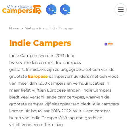
NL
Home
Verhuurders
Indie Campers
030-6974964
Bel ons gerust (beschikbaar ma t/m vr van 9u tot 17u).
Indie Campers
sales@worldwidecampers.com
Je kunt ons natuurlijk ook altijd een mailtje sturen.
Indie Campers werd in 2013 door
twee vrienden en met drie campers
gestart. Inmiddels zijn ze uitgegroeid tot een van de
grootste
Europese
camperverhuurders met een vloot
van meer dan 1200 campers en verhuurlocaties in
maar liefst vijftien Europese landen. Indie Campers
biedt veel verschillende campertypes, waarvan de
grootste camper vijf slaapplaatsen biedt. Alle campers
komen uit bouwjaar 2016-2022. Wilt u een camper
huren van Indie Campers? Vraag dan gratis en
vrijblijvend een offerte aan.