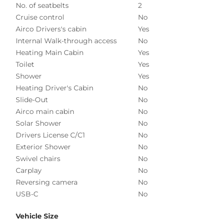
No. of seatbelts
2
Cruise control
No
Airco Drivers's cabin
Yes
Internal Walk-through access
No
Heating Main Cabin
Yes
Toilet
Yes
Shower
Yes
Heating Driver's Cabin
No
Slide-Out
No
Airco main cabin
No
Solar Shower
No
Drivers License C/C1
No
Exterior Shower
No
Swivel chairs
No
Carplay
No
Reversing camera
No
USB-C
No
Vehicle Size