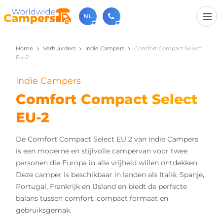
NL
Home
Verhuurders
Indie Campers
Comfort Compact Select
030-6974964
EU-2
Bel ons gerust (beschikbaar ma t/m vr van 9u tot 17u).
sales@worldwidecampers.com
Indie Campers
Je kunt ons natuurlijk ook altijd een mailtje sturen.
Comfort Compact Select
EU-2
De Comfort Compact Select EU 2 van Indie Campers
is een moderne en stijlvolle campervan voor twee
personen die Europa in alle vrijheid willen ontdekken.
Deze camper is beschikbaar in landen als Italië, Spanje,
Portugal, Frankrijk en IJsland en biedt de perfecte
balans tussen comfort, compact formaat en
gebruiksgemak.