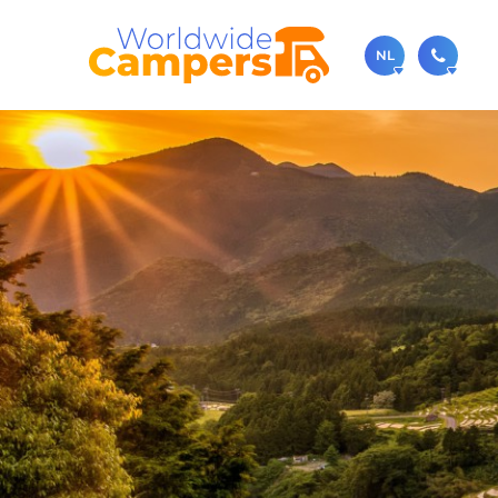
NL
030-
Bel ons ge
sale
Je kunt on