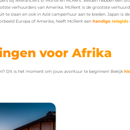
ers bij leveranciers El Monte en McRent. Beiden hebben een uit
rootste verhuurders van Amerika. McRent is de grootste verhuurd
it te slaan en ook in Azië camperhuur aan te bieden. Japan is 
oorbeeld Europa of Amerika, heeft McRent een
handige reisgids
ingen voor Afrika
ken? Dit is het moment om jouw avontuur te beginnen! Bekijk
hi