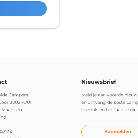
act
Nieuwsbrief
ide Campers
Meld je aan voor de nieuw
poor 3002-A701
en ontvang de beste cam
T Maarssen
specials en het laatste ni
and
Aanmelden
74964