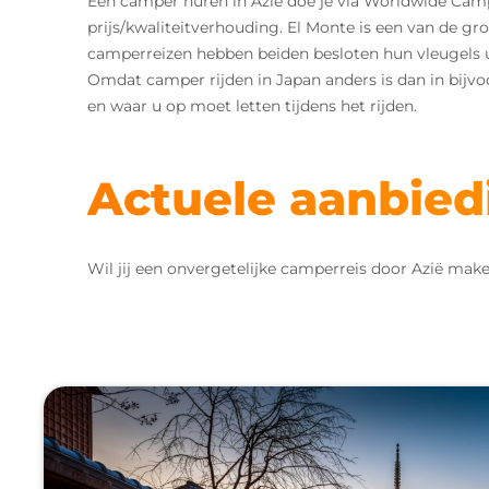
Een camper huren in Azië doe je via Worldwide Camp
prijs/kwaliteitverhouding. El Monte is een van de g
camperreizen hebben beiden besloten hun vleugels u
Omdat camper rijden in Japan anders is dan in bijv
en waar u op moet letten tijdens het rijden.
Actuele aanbied
Wil jij een onvergetelijke camperreis door Azië ma