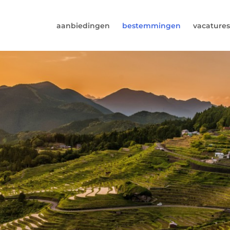
aanbiedingen
bestemmingen
vacatures
6974964
rust (beschikbaar ma t/m vr van 9u tot 17u).
s@worldwidecampers.com
s natuurlijk ook altijd een mailtje sturen.