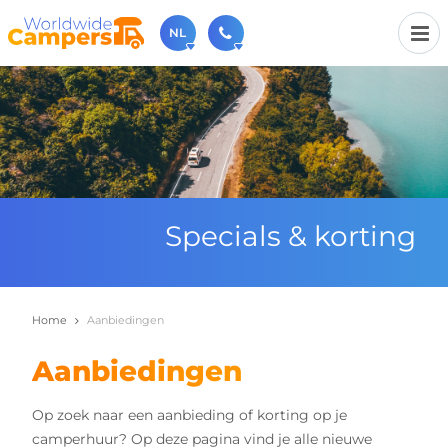
NL
030-6974964
Bel ons gerust (beschikbaar ma t/m vr van 9u tot 17u).
sales@worldwidecampers.com
Je kunt ons natuurlijk ook altijd een mailtje sturen.
Specials & korting
Home
Aanbiedingen
Aanbiedingen
Op zoek naar een aanbieding of korting op je
camperhuur? Op deze pagina vind je alle nieuwe