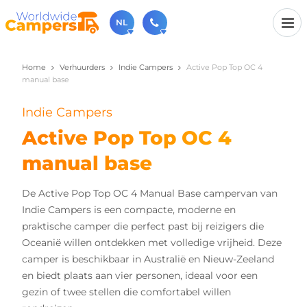
NL
Home
Verhuurders
Indie Campers
Active Pop Top OC 4
030-6974964
manual base
Bel ons gerust (beschikbaar ma t/m vr van 9u tot 17u).
sales@worldwidecampers.com
Indie Campers
Je kunt ons natuurlijk ook altijd een mailtje sturen.
Active Pop Top OC 4
manual base
De Active Pop Top OC 4 Manual Base campervan van
Indie Campers is een compacte, moderne en
praktische camper die perfect past bij reizigers die
Oceanië willen ontdekken met volledige vrijheid. Deze
camper is beschikbaar in Australië en Nieuw-Zeeland
en biedt plaats aan vier personen, ideaal voor een
gezin of twee stellen die comfortabel willen