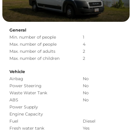
General
Min. number of people
1
Max. number of people
4
Max. number of adults
2
Max. number of children
2
Vehicle
Airbag
No
Power Steering
No
Waste Water Tank
No
ABS
No
Power Supply
Engine Capacity
Fuel
Diesel
Fresh water tank
Yes