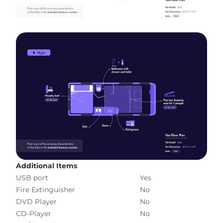
Additional Items
USB port
Yes
Fire Extinguisher
No
DVD Player
No
CD-Player
No