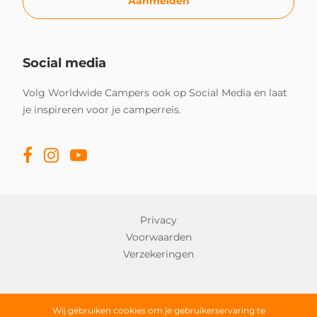
Aanmelden
Social media
Volg Worldwide Campers ook op Social Media en laat
je inspireren voor je camperreis.
Privacy
Voorwaarden
Verzekeringen
Copyright © 2026 Worldwide Campers
Wij gebruiken cookies om je gebruikerservaring te