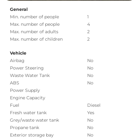
General
Min. number of people
1
Max. number of people
4
Max. number of adults
2
Max. number of children
2
Vehicle
Airbag
No
Power Steering
No
Waste Water Tank
No
ABS
No
Power Supply
Engine Capacity
Fuel
Diesel
Fresh water tank
Yes
Grey/waste water tank
No
Propane tank
No
Exterior storage bay
No