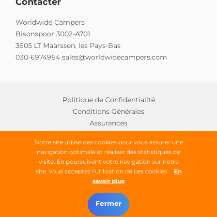
Contacter
Worldwide Campers
Bisonspoor 3002-A701
3605 LT Maarssen, les Pays-Bas
030-6974964
sales@worldwidecampers.com
Politique de Confidentialité
Conditions Générales
Assurances
Notre site utilise des cookies pour vous assurer une
navigation optimale et réaliser des statistiques de
Copyright © 2026 Worldwide Campers
visite. En poursuivant votre navigation sur notre
site, vous acceptez l’utilisation de ces cookies.
En
Tous droits réservés
savoir plus
Trouver un camping-car
Fermer