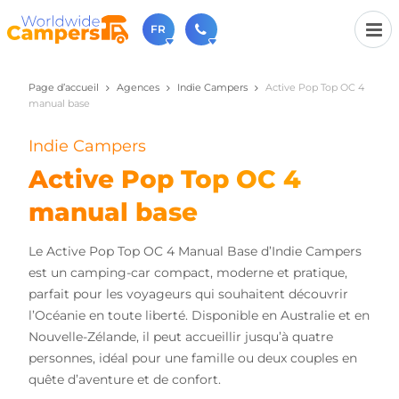
FR
Page d’accueil
Agences
Indie Campers
Active Pop Top OC 4
+31 030-6974964
manual base
N'hésitez pas à nous appeler(lundi à vendredi de 9h à
17h).
Indie Campers
sales@worldwidecampers.com
Vous pouvez également nous envoyer un e-mail.
Active Pop Top OC 4
manual base
Le Active Pop Top OC 4 Manual Base d’Indie Campers
est un camping-car compact, moderne et pratique,
parfait pour les voyageurs qui souhaitent découvrir
l’Océanie en toute liberté. Disponible en Australie et en
Nouvelle-Zélande, il peut accueillir jusqu’à quatre
personnes, idéal pour une famille ou deux couples en
quête d’aventure et de confort.