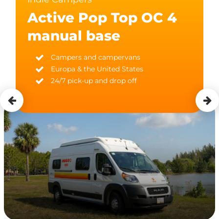
Active Pop Top OC 4
manual base
Campers and campervans
Europa & the United States
24/7 pick-up and drop off