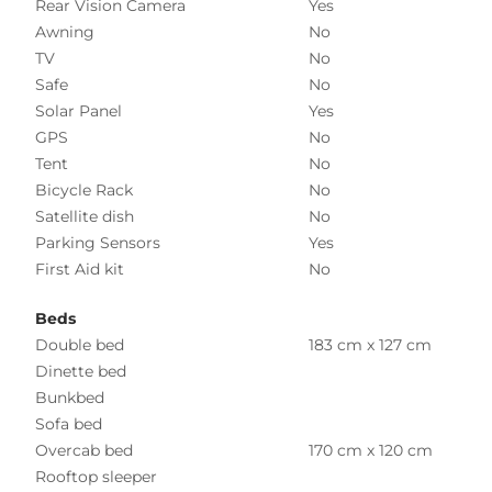
Rear Vision Camera
Yes
Awning
No
TV
No
Safe
No
Solar Panel
Yes
GPS
No
Tent
No
Bicycle Rack
No
Satellite dish
No
Parking Sensors
Yes
First Aid kit
No
Beds
Double bed
183 cm x 127 cm
Dinette bed
Bunkbed
Sofa bed
Overcab bed
170 cm x 120 cm
Rooftop sleeper