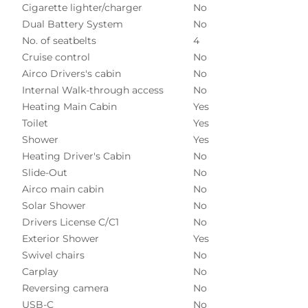
Cigarette lighter/charger
No
Dual Battery System
No
No. of seatbelts
4
Cruise control
No
Airco Drivers's cabin
No
Internal Walk-through access
No
Heating Main Cabin
Yes
Toilet
Yes
Shower
Yes
Heating Driver's Cabin
No
Slide-Out
No
Airco main cabin
No
Solar Shower
No
Drivers License C/C1
No
Exterior Shower
Yes
Swivel chairs
No
Carplay
No
Reversing camera
No
USB-C
No