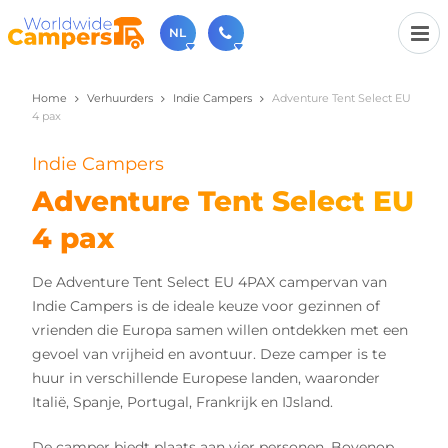
NL
Home
Verhuurders
Indie Campers
Adventure Tent Select EU
030-6974964
4 pax
Bel ons gerust (beschikbaar ma t/m vr van 9u tot 17u).
sales@worldwidecampers.com
Indie Campers
Je kunt ons natuurlijk ook altijd een mailtje sturen.
Adventure Tent Select EU
4 pax
De Adventure Tent Select EU 4PAX campervan van
Indie Campers is de ideale keuze voor gezinnen of
vrienden die Europa samen willen ontdekken met een
gevoel van vrijheid en avontuur. Deze camper is te
huur in verschillende Europese landen, waaronder
Italië, Spanje, Portugal, Frankrijk en IJsland.
De camper biedt plaats aan vier personen. Bovenop