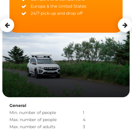
Europa & the United States
24/7 pick-up and drop off
General
Min. number of people
1
Max. number of people
4
Max. number of adults
3