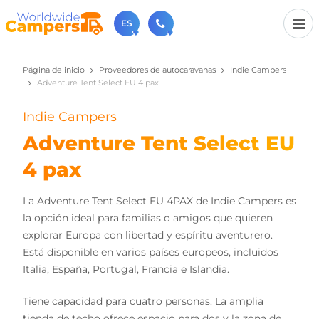
ES
Página de inicio
Proveedores de autocaravanas
Indie Campers
+31 030-6974964
Adventure Tent Select EU 4 pax
Contáctenos (de lunes a viernes de 09:00h a 17:30h).
sales@worldwidecampers.com
Indie Campers
También puede contactarnos por email.
Adventure Tent Select EU
4 pax
La Adventure Tent Select EU 4PAX de Indie Campers es
la opción ideal para familias o amigos que quieren
explorar Europa con libertad y espíritu aventurero.
Está disponible en varios países europeos, incluidos
Italia, España, Portugal, Francia e Islandia.
Tiene capacidad para cuatro personas. La amplia
tienda de techo ofrece espacio para dos y la zona de