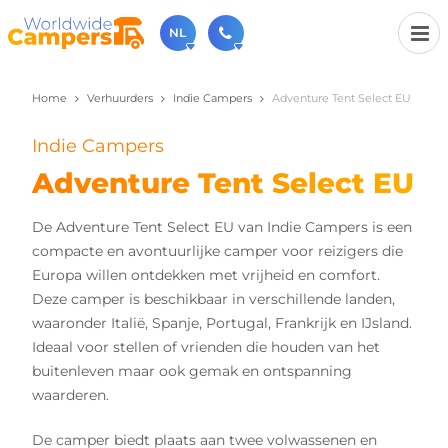
NL
Home
Verhuurders
Indie Campers
Adventure Tent Select EU
030-6974964
Bel ons gerust (beschikbaar ma t/m vr van 9u tot 17u).
Indie Campers
sales@worldwidecampers.com
Je kunt ons natuurlijk ook altijd een mailtje sturen.
Adventure Tent Select EU
De Adventure Tent Select EU van Indie Campers is een
compacte en avontuurlijke camper voor reizigers die
Europa willen ontdekken met vrijheid en comfort.
Deze camper is beschikbaar in verschillende landen,
waaronder Italië, Spanje, Portugal, Frankrijk en IJsland.
Ideaal voor stellen of vrienden die houden van het
buitenleven maar ook gemak en ontspanning
waarderen.
De camper biedt plaats aan twee volwassenen en