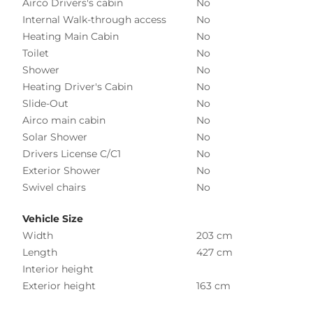
Airco Drivers's cabin
No
Internal Walk-through access
No
Heating Main Cabin
No
Toilet
No
Shower
No
Heating Driver's Cabin
No
Slide-Out
No
Airco main cabin
No
Solar Shower
No
Drivers License C/C1
No
Exterior Shower
No
Swivel chairs
No
Vehicle Size
Width
203 cm
Length
427 cm
Interior height
Exterior height
163 cm