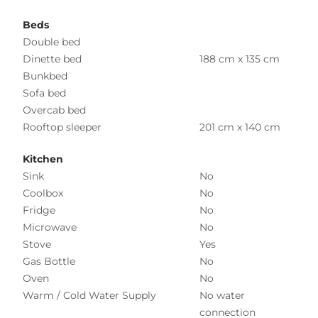
Beds
Double bed
Dinette bed
188 cm x 135 cm
Bunkbed
Sofa bed
Overcab bed
Rooftop sleeper
201 cm x 140 cm
Kitchen
Sink
No
Coolbox
No
Fridge
No
Microwave
No
Stove
Yes
Gas Bottle
No
Oven
No
Warm / Cold Water Supply
No water
connection