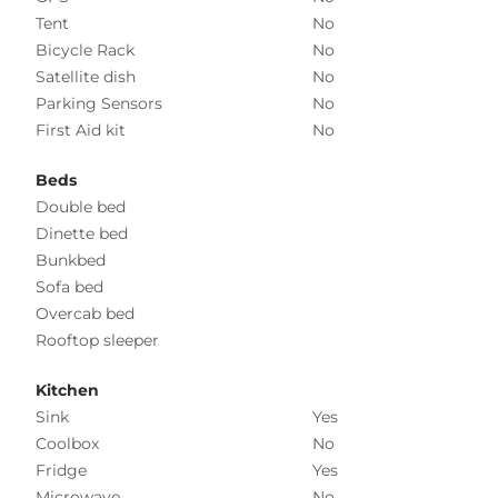
Tent
No
Bicycle Rack
No
Satellite dish
No
Parking Sensors
No
First Aid kit
No
Beds
Double bed
Dinette bed
Bunkbed
Sofa bed
Overcab bed
Rooftop sleeper
Kitchen
Sink
Yes
Coolbox
No
Fridge
Yes
Microwave
No