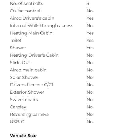
No. of seatbelts
4
Cruise control
No
Airco Drivers's cabin
Yes
Internal Walk-through access
No
Heating Main Cabin
Yes
Toilet
Yes
Shower
Yes
Heating Driver's Cabin
No
Slide-Out
No
Airco main cabin
No
Solar Shower
No
Drivers License C/C1
No
Exterior Shower
No
Swivel chairs
No
Carplay
No
Reversing camera
No
USB-C
No
Vehicle Size