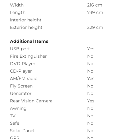
Width
216 cm
Length
739 cm
Interior height
Exterior height
229 cm
Additional Items
USB port
Yes
Fire Extinguisher
No
DVD Player
No
CD-Player
No
AM/FM radio
Yes
Fly Screen
No
Generator
No
Rear Vision Camera
Yes
Awning
No
TV
No
Safe
No
Solar Panel
No
GPS
No