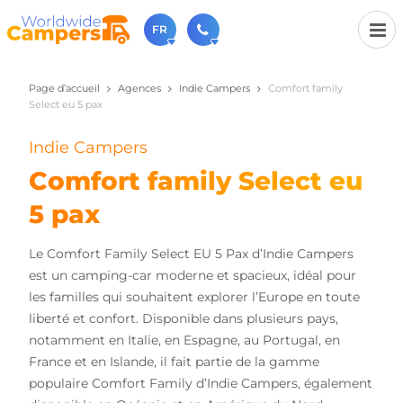
FR
Page d’accueil
Agences
Indie Campers
Comfort family
+31 030-6974964
Select eu 5 pax
N'hésitez pas à nous appeler(lundi à vendredi de 9h à
17h).
Indie Campers
sales@worldwidecampers.com
Vous pouvez également nous envoyer un e-mail.
Comfort family Select eu
5 pax
Le Comfort Family Select EU 5 Pax d’Indie Campers
est un camping-car moderne et spacieux, idéal pour
les familles qui souhaitent explorer l’Europe en toute
liberté et confort. Disponible dans plusieurs pays,
notamment en Italie, en Espagne, au Portugal, en
France et en Islande, il fait partie de la gamme
populaire Comfort Family d’Indie Campers, également