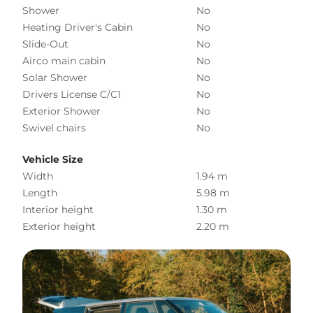
Shower
No
Heating Driver's Cabin
No
Slide-Out
No
Airco main cabin
No
Solar Shower
No
Drivers License C/C1
No
Exterior Shower
No
Swivel chairs
No
Vehicle Size
Width
1.94 m
Length
5.98 m
Interior height
1.30 m
Exterior height
2.20 m