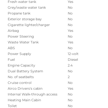
Fresh water tank
Yes
Grey/waste water tank
No
Propane tank
No
Exterior storage bay
No
Cigarette lighter/charger
No
Airbag
Yes
Power Steering
No
Waste Water Tank
Yes
ABS
No
Power Supply
12-volt
Fuel
Diesel
Engine Capacity
2.4
Dual Battery System
No
No. of seatbelts
2
Cruise control
No
Airco Drivers's cabin
Yes
Internal Walk-through access
No
Heating Main Cabin
No
Toilet
No