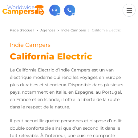
FR
Page d’accueil
Agences
Indie Campers
California Electric
+31 030-6974964
N'hésitez pas à nous appeler(lundi à vendredi de 9h à
17h).
Indie Campers
sales@worldwidecampers.com
California Electric
Vous pouvez également nous envoyer un e-mail.
Le California Electric d’Indie Campers est un van
électrique moderne qui rend les voyages en Europe
plus durables et silencieux. Disponible dans plusieurs
pays, notamment en Italie, en Espagne, au Portugal,
en France et en Islande, il offre la liberté de la route
dans le respect de la nature.
Il peut accueillir quatre personnes et dispose d’un lit
double confortable ainsi que d’un second lit dans le
toit relevable. À l’intérieur, une cuisine compacte