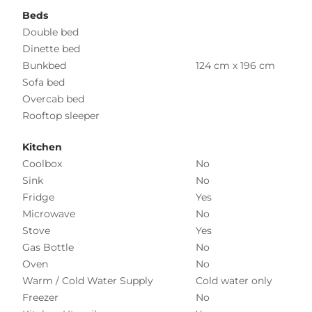
Beds
Double bed
Dinette bed
Bunkbed
124 cm x 196 cm
Sofa bed
Overcab bed
Rooftop sleeper
Kitchen
Coolbox
No
Sink
No
Fridge
Yes
Microwave
No
Stove
Yes
Gas Bottle
No
Oven
No
Warm / Cold Water Supply
Cold water only
Freezer
No