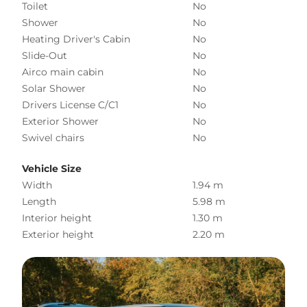
Toilet
No
Shower
No
Heating Driver's Cabin
No
Slide-Out
No
Airco main cabin
No
Solar Shower
No
Drivers License C/C1
No
Exterior Shower
No
Swivel chairs
No
Vehicle Size
Width
1.94 m
Length
5.98 m
Interior height
1.30 m
Exterior height
2.20 m