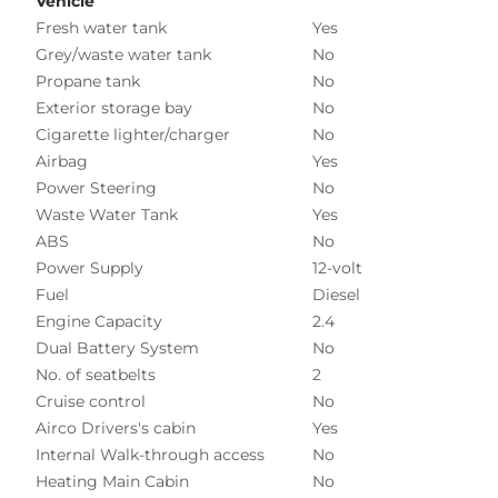
Vehicle
Fresh water tank
Yes
Grey/waste water tank
No
Propane tank
No
Exterior storage bay
No
Cigarette lighter/charger
No
Airbag
Yes
Power Steering
No
Waste Water Tank
Yes
ABS
No
Power Supply
12-volt
Fuel
Diesel
Engine Capacity
2.4
Dual Battery System
No
No. of seatbelts
2
Cruise control
No
Airco Drivers's cabin
Yes
Internal Walk-through access
No
Heating Main Cabin
No