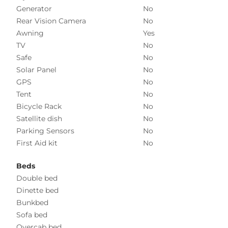
Generator
No
Rear Vision Camera
No
Awning
Yes
TV
No
Safe
No
Solar Panel
No
GPS
No
Tent
No
Bicycle Rack
No
Satellite dish
No
Parking Sensors
No
First Aid kit
No
Beds
Double bed
Dinette bed
Bunkbed
Sofa bed
Overcab bed