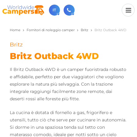
IT
Home
Fornitori di noleggio camper
Britz
Britz Outback 4WD
+31 030-6974964
Non esitate a chiamare (disponibile dal lunedì al
venerdì dalle 9:00 alle 17:00).
Britz
sales@worldwidecampers.com
Britz Outback 4WD
Ovviamente si può sempre inviare una email.
Il Britz Outback 4WD è un camper fuoristrada robusto
e affidabile, perfetto per due viaggiatori che vogliono
esplorare la natura più selvaggia. Con la trazione
integrale raggiungi facilmente zone remote, dai
deserti rossi alle foreste più fitte.
La cucina è dotata di fornello a gas, frigorifero e
utensili, tutto ciò che serve per cucinare in autonomia.
Si dorme in una spaziosa tenda sul tetto con
materasso comodo, ideale per notti sotto un cielo