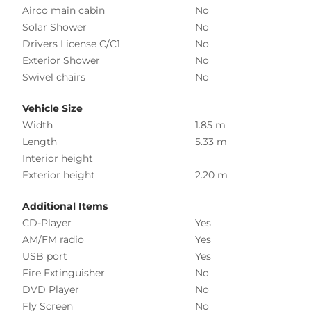
Airco main cabin
No
Solar Shower
No
Drivers License C/C1
No
Exterior Shower
No
Swivel chairs
No
Vehicle Size
Width
1.85 m
Length
5.33 m
Interior height
Exterior height
2.20 m
Additional Items
CD-Player
Yes
AM/FM radio
Yes
USB port
Yes
Fire Extinguisher
No
DVD Player
No
Fly Screen
No