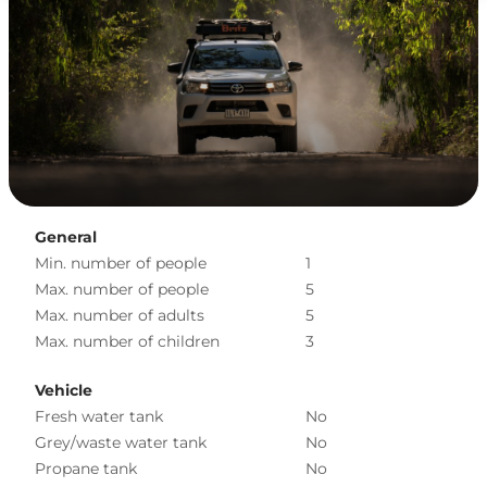
General
Min. number of people
1
Max. number of people
5
Max. number of adults
5
Max. number of children
3
Vehicle
Fresh water tank
No
Grey/waste water tank
No
Propane tank
No