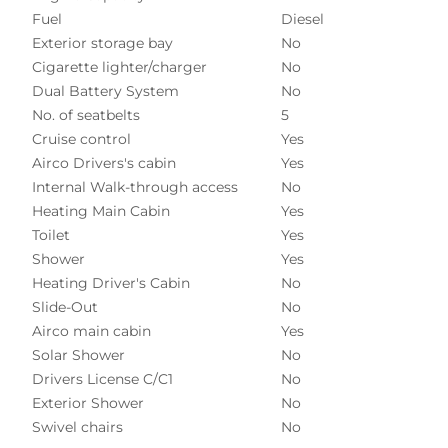
Fuel
Diesel
Exterior storage bay
No
Cigarette lighter/charger
No
Dual Battery System
No
No. of seatbelts
5
Cruise control
Yes
Airco Drivers's cabin
Yes
Internal Walk-through access
No
Heating Main Cabin
Yes
Toilet
Yes
Shower
Yes
Heating Driver's Cabin
No
Slide-Out
No
Airco main cabin
Yes
Solar Shower
No
Drivers License C/C1
No
Exterior Shower
No
Swivel chairs
No