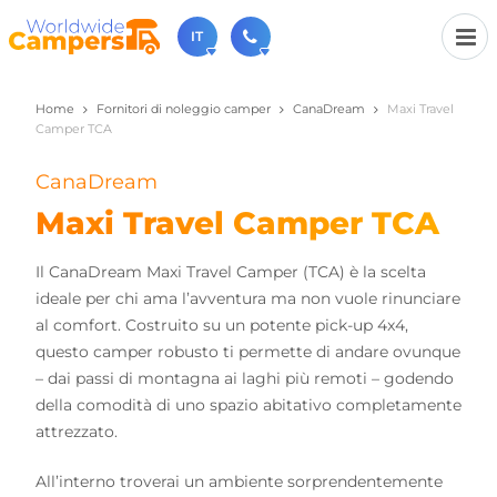
IT
Home
Fornitori di noleggio camper
CanaDream
Maxi Travel
+31 030-6974964
Camper TCA
Non esitate a chiamare (disponibile dal lunedì al
venerdì dalle 9:00 alle 17:00).
CanaDream
sales@worldwidecampers.com
Ovviamente si può sempre inviare una email.
Maxi Travel Camper TCA
Il CanaDream Maxi Travel Camper (TCA) è la scelta
ideale per chi ama l’avventura ma non vuole rinunciare
al comfort. Costruito su un potente pick-up 4x4,
questo camper robusto ti permette di andare ovunque
– dai passi di montagna ai laghi più remoti – godendo
della comodità di uno spazio abitativo completamente
attrezzato.
All’interno troverai un ambiente sorprendentemente