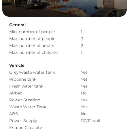
General
Min. number of people
1
Max. number of people
3
Max. number of adults
2
Max. number of children
1
Vehicle
Grey/waste water tank
Yes
Propane tank
Yes
Fresh water tank
Yes
Airbag
No
Power Steering
Yes
Waste Water Tank
Yes
ABS
No
Power Supply
110/12-volt
Engine Capacity