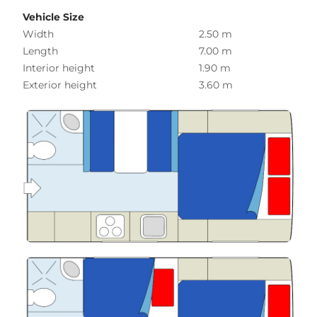
Vehicle Size
Width
2.50 m
Length
7.00 m
Interior height
1.90 m
Exterior height
3.60 m