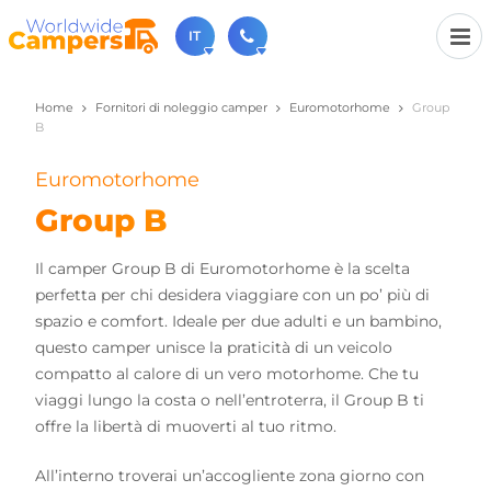
IT
Home
Fornitori di noleggio camper
Euromotorhome
Group
+31 030-6974964
B
Non esitate a chiamare (disponibile dal lunedì al
venerdì dalle 9:00 alle 17:00).
Euromotorhome
sales@worldwidecampers.com
Ovviamente si può sempre inviare una email.
Group B
Il camper Group B di Euromotorhome è la scelta
perfetta per chi desidera viaggiare con un po’ più di
spazio e comfort. Ideale per due adulti e un bambino,
questo camper unisce la praticità di un veicolo
compatto al calore di un vero motorhome. Che tu
viaggi lungo la costa o nell’entroterra, il Group B ti
offre la libertà di muoverti al tuo ritmo.
All’interno troverai un’accogliente zona giorno con