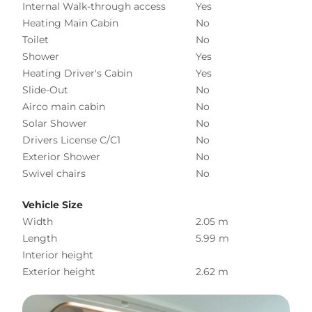
Internal Walk-through access
Yes
Heating Main Cabin
No
Toilet
No
Shower
Yes
Heating Driver's Cabin
Yes
Slide-Out
No
Airco main cabin
No
Solar Shower
No
Drivers License C/C1
No
Exterior Shower
No
Swivel chairs
No
Vehicle Size
Width
2.05 m
Length
5.99 m
Interior height
Exterior height
2.62 m