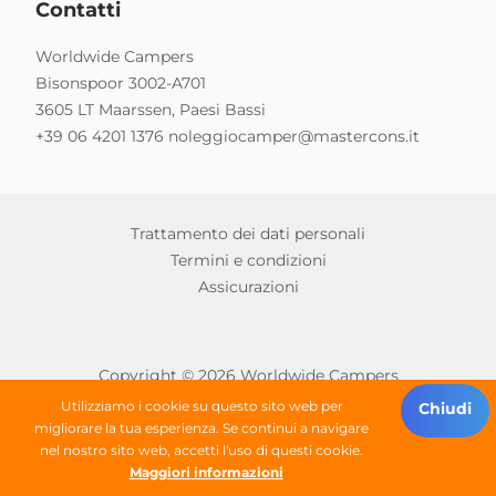
Contatti
Worldwide Campers
Bisonspoor 3002-A701
3605 LT Maarssen, Paesi Bassi
+39 06 4201 1376
noleggiocamper@mastercons.it
Trattamento dei dati personali
Termini e condizioni
Assicurazioni
Copyright © 2026 Worldwide Campers
Alle rechten onder voorbehoud
Utilizziamo i cookie su questo sito web per
Chiudi
migliorare la tua esperienza. Se continui a navigare
nel nostro sito web, accetti l'uso di questi cookie.
Trova un camper
Maggiori informazioni