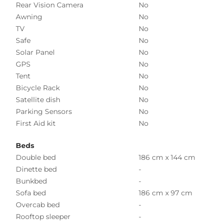
Rear Vision Camera
No
Awning
No
TV
No
Safe
No
Solar Panel
No
GPS
No
Tent
No
Bicycle Rack
No
Satellite dish
No
Parking Sensors
No
First Aid kit
No
Beds
Double bed
186 cm x 144 cm
Dinette bed
-
Bunkbed
-
Sofa bed
186 cm x 97 cm
Overcab bed
-
Rooftop sleeper
-