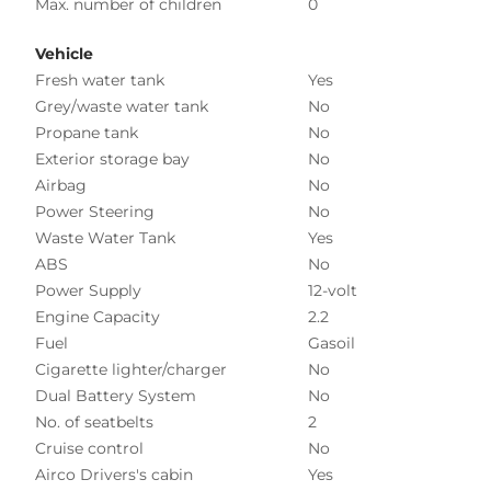
Max. number of children
0
Vehicle
Fresh water tank
Yes
Grey/waste water tank
No
Propane tank
No
Exterior storage bay
No
Airbag
No
Power Steering
No
Waste Water Tank
Yes
ABS
No
Power Supply
12-volt
Engine Capacity
2.2
Fuel
Gasoil
Cigarette lighter/charger
No
Dual Battery System
No
No. of seatbelts
2
Cruise control
No
Airco Drivers's cabin
Yes