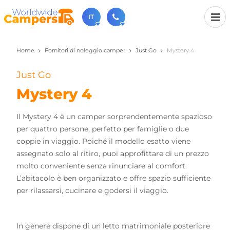
IT
Home
Fornitori di noleggio camper
Just Go
Mystery 4
+31 030-6974964
Non esitate a chiamare (disponibile dal lunedì al
venerdì dalle 9:00 alle 17:00).
Just Go
sales@worldwidecampers.com
Mystery 4
Ovviamente si può sempre inviare una email.
Il Mystery 4 è un camper sorprendentemente spazioso
per quattro persone, perfetto per famiglie o due
coppie in viaggio. Poiché il modello esatto viene
assegnato solo al ritiro, puoi approfittare di un prezzo
molto conveniente senza rinunciare al comfort.
L’abitacolo è ben organizzato e offre spazio sufficiente
per rilassarsi, cucinare e godersi il viaggio.
In genere dispone di un letto matrimoniale posteriore