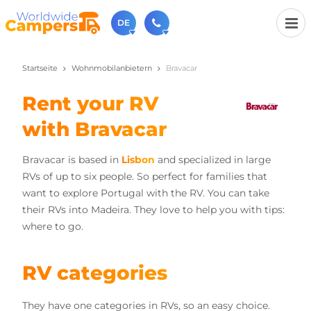
DE
Startseite
Wohnmobilanbietern
Bravacar
+31 030-6974964
Rufen Sie uns an (Montag bis Freitag von 9 bis 17 Uhr).
Rent your RV
sales@worldwidecampers.com
Sie können uns auch eine E-Mail senden.
with Bravacar
Bravacar is based in
Lisbon
and specialized in large
RVs of up to six people. So perfect for families that
want to explore Portugal with the RV. You can take
their RVs into Madeira. They love to help you with tips:
where to go.
RV categories
They have one categories in RVs, so an easy choice.