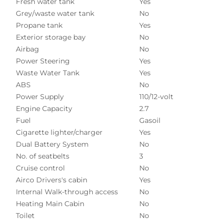
Fresh water tank
Yes
Grey/waste water tank
No
Propane tank
Yes
Exterior storage bay
No
Airbag
No
Power Steering
Yes
Waste Water Tank
Yes
ABS
No
Power Supply
110/12-volt
Engine Capacity
2.7
Fuel
Gasoil
Cigarette lighter/charger
Yes
Dual Battery System
No
No. of seatbelts
3
Cruise control
No
Airco Drivers's cabin
Yes
Internal Walk-through access
No
Heating Main Cabin
No
Toilet
No