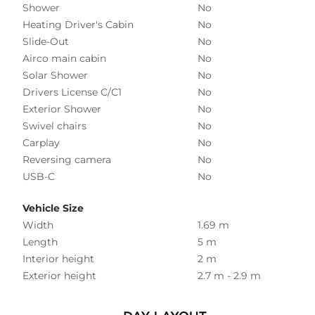
Shower
No
Heating Driver's Cabin
No
Slide-Out
No
Airco main cabin
No
Solar Shower
No
Drivers License C/C1
No
Exterior Shower
No
Swivel chairs
No
Carplay
No
Reversing camera
No
USB-C
No
Vehicle Size
Width
1.69 m
Length
5 m
Interior height
2 m
Exterior height
2.7 m - 2.9 m