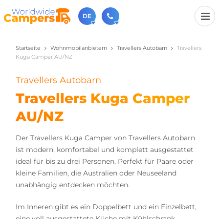
DE
Startseite
Wohnmobilanbietern
Travellers Autobarn
Travellers
+31 030-6974964
Kuga Camper AU/NZ
Rufen Sie uns an (Montag bis Freitag von 9 bis 17 Uhr).
sales@worldwidecampers.com
Travellers Autobarn
Sie können uns auch eine E-Mail senden.
Travellers Kuga Camper
AU/NZ
Der Travellers Kuga Camper von Travellers Autobarn
ist modern, komfortabel und komplett ausgestattet
ideal für bis zu drei Personen. Perfekt für Paare oder
kleine Familien, die Australien oder Neuseeland
unabhängig entdecken möchten.
Im Inneren gibt es ein Doppelbett und ein Einzelbett,
eine voll ausgestattete Küche mit Kühlschrank,