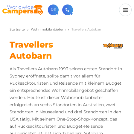
DE
Startseite
Wohnmobilanbietern
Travellers Autobarn
+31 030-6974964
Rufen Sie uns an (Montag bis Freitag von 9 bis 17 Uhr).
Travellers
sales@worldwidecampers.com
Sie können uns auch eine E-Mail senden.
Autobarn
Als Travellers Autobarn 1993 seinen ersten Standort in
Sydney eröffnete, sollte damit vor allem für
Rucksacktouristen und Reisende mit kleinem Budget
ein entsprechendes Wohnmobilangebot geschaffen
werden. Heute ist dieser Wohnmobilanbieter
erfolgreich an sechs Standorten in Australien, zwei
Standorten in Neuseeland und drei Standorten in den
USA tätig. Mit seinem One-Stop-Shop-Konzept, das
auf Rucksacktouristen und Budget-Reisende
ausgerichtet ist, hat sich Travellers Autobarn