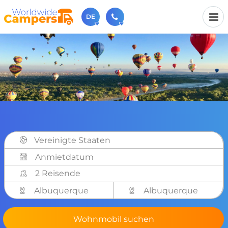
DE
+31 030-6974964
Rufen Sie uns an (Montag bis Freitag von 9 bis 17 Uhr).
sales@worldwidecampers.com
Sie können uns auch eine E-Mail senden.
Vereinigte Staaten
2 Reisende
Albuquerque
Albuquerque
Wohnmobil suchen