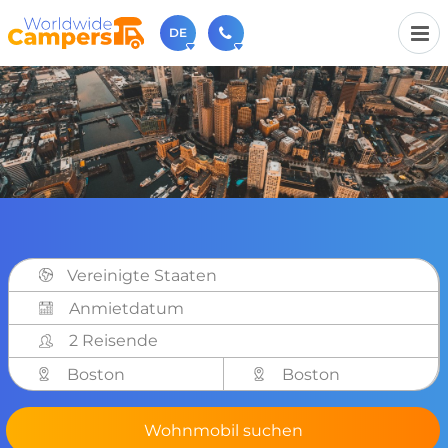
DE
+31 030-6974964
Rufen Sie uns an (Montag bis Freitag von 9 bis 17 Uhr).
sales@worldwidecampers.com
Sie können uns auch eine E-Mail senden.
Vereinigte Staaten
2 Reisende
Boston
Boston
Wohnmobil suchen