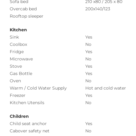
Sofa bed
210 x80 / 205 x 80
Overcab bed
200x140/123
Rooftop sleeper
Kitchen
Sink
Yes
Coolbox
No
Fridge
Yes
Microwave
No
Stove
Yes
Gas Bottle
Yes
Oven
No
Warm / Cold Water Supply
Hot and cold water
Freezer
Yes
Kitchen Utensils
No
Children
Child seat anchor
Yes
Cabover safety net
No