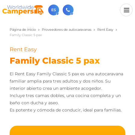
ES
Página de inicio
Proveedores de autocaravanas
Rent Easy
+31 030-6974964
Family Classic 5 pax
Contáctenos (de lunes a viernes de 09:00h a 17:30h).
sales@worldwidecampers.com
Rent Easy
También puede contactarnos por email.
Family Classic 5 pax
El Rent Easy Family Classic 5 pax es una autocaravana
familiar amplia para tres adultos y dos niños. Su
interior abierto crea un ambiente acogedor.
Incluye tres camas dobles, una cocina completa y un
baño con ducha y aseo.
Es potente y cómoda de conducir, ideal para familias.