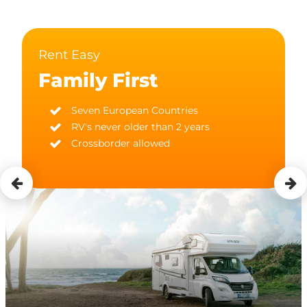
Rent Easy
Family First
Seven European Countries
RV's never older than 2 years
Crossborder allowed