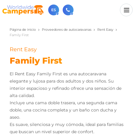
ES
Página de inicio
Proveedores de autocaravanas
Rent Easy
+31 030-6974964
Family First
Contáctenos (de lunes a viernes de 09:00h a 17:30h).
sales@worldwidecampers.com
Rent Easy
También puede contactarnos por email.
Family First
El Rent Easy Family First es una autocaravana
elegante y lujosa para dos adultos y dos niños. Su
interior espacioso y refinado ofrece una sensación de
alta calidad.
Incluye una cama doble trasera, una segunda cama
doble, una cocina completa y un baño con ducha y
aseo.
Es suave, silenciosa y muy cómoda, ideal para familias
que buscan un nivel superior de confort.