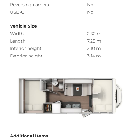
Reversing camera
No
USB-C
No
Vehicle Size
Width
2,32 m
Length
7,25 m
Interior height
2,10 m
Exterior height
3,14 m
Additional Items