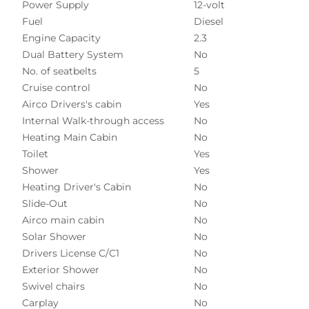
Power Supply
12-volt
Fuel
Diesel
Engine Capacity
2.3
Dual Battery System
No
No. of seatbelts
5
Cruise control
No
Airco Drivers's cabin
Yes
Internal Walk-through access
No
Heating Main Cabin
No
Toilet
Yes
Shower
Yes
Heating Driver's Cabin
No
Slide-Out
No
Airco main cabin
No
Solar Shower
No
Drivers License C/C1
No
Exterior Shower
No
Swivel chairs
No
Carplay
No