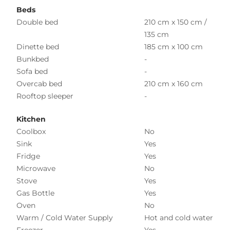
Beds
Double bed
210 cm x 150 cm /
135 cm
Dinette bed
185 cm x 100 cm
Bunkbed
-
Sofa bed
-
Overcab bed
210 cm x 160 cm
Rooftop sleeper
-
Kitchen
Coolbox
No
Sink
Yes
Fridge
Yes
Microwave
No
Stove
Yes
Gas Bottle
Yes
Oven
No
Warm / Cold Water Supply
Hot and cold water
Freezer
Yes