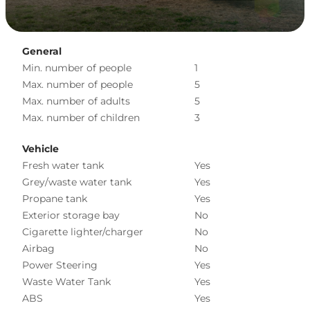
General
Min. number of people
1
Max. number of people
5
Max. number of adults
5
Max. number of children
3
Vehicle
Fresh water tank
Yes
Grey/waste water tank
Yes
Propane tank
Yes
Exterior storage bay
No
Cigarette lighter/charger
No
Airbag
No
Power Steering
Yes
Waste Water Tank
Yes
ABS
Yes